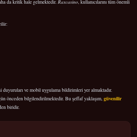
ha da kritik hale gelmektedir.
Raxcasino
, kullanıcılarını tüm önemli
lir:
si duyuruları ve mobil uygulama bildirimleri yer almaktadır.
güvenilir
 gün önceden bilgilendirilmektedir. Bu şeffaf yaklaşım,
en biridir.