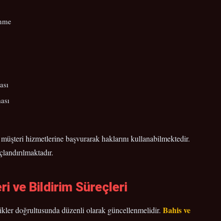
enme
ası
ması
müşteri hizmetlerine başvurarak haklarını kullanabilmektedir.
çlandırılmaktadır.
ri ve Bildirim Süreçleri
Bahis ve
klikler doğrultusunda düzenli olarak güncellenmelidir.