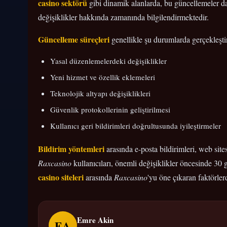
casino sektörü
gibi dinamik alanlarda, bu güncellemeler da
değişiklikler hakkında zamanında bilgilendirmektedir.
Güncelleme süreçleri
genellikle şu durumlarda gerçekleştiri
Yasal düzenlemelerdeki değişiklikler
Yeni hizmet ve özellik eklemeleri
Teknolojik altyapı değişiklikleri
Güvenlik protokollerinin geliştirilmesi
Kullanıcı geri bildirimleri doğrultusunda iyileştirmeler
Bildirim yöntemleri
arasında e-posta bildirimleri, web site
Raxcasino
kullanıcıları, önemli değişiklikler öncesinde 30
casino siteleri
arasında
Raxcasino
'yu öne çıkaran faktörlerd
Emre Akin
EA