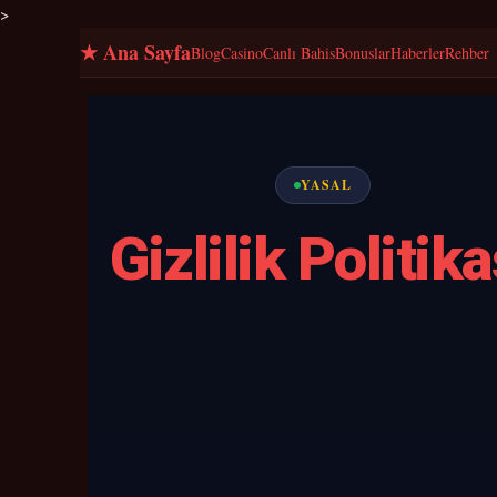
>
★ Ana Sayfa
Blog
Casino
Canlı Bahis
Bonuslar
Haberler
Rehber
YASAL
Gizlilik Politika