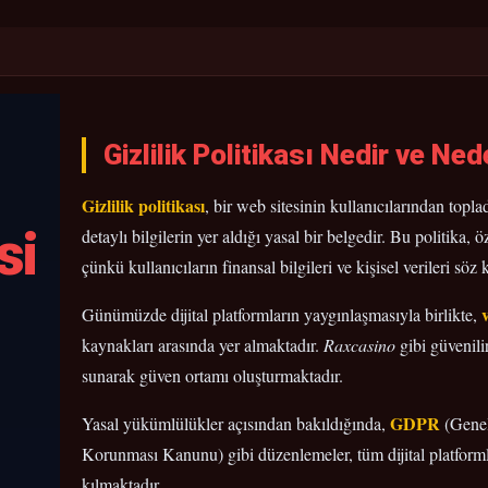
Gizlilik Politikası Nedir ve Ne
Gizlilik politikası
, bir web sitesinin kullanıcılarından topla
si
detaylı bilgilerin yer aldığı yasal bir belgedir. Bu politika, ö
çünkü kullanıcıların finansal bilgileri ve kişisel verileri söz
Günümüzde dijital platformların yaygınlaşmasıyla birlikte,
kaynakları arasında yer almaktadır.
Raxcasino
gibi güvenilir
sunarak güven ortamı oluşturmaktadır.
GDPR
Yasal yükümlülükler açısından bakıldığında,
(Genel
Korunması Kanunu) gibi düzenlemeler, tüm dijital platformla
kılmaktadır.