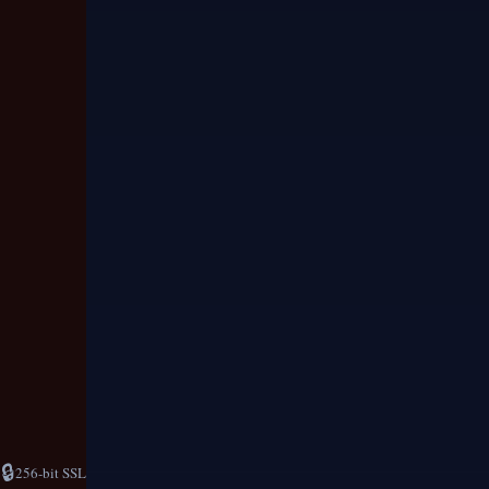
🔒
256-bit SSL