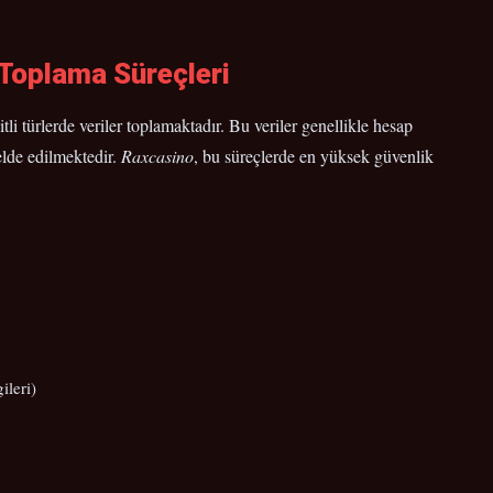
 Toplama Süreçleri
itli türlerde veriler toplamaktadır. Bu veriler genellikle hesap
elde edilmektedir.
Raxcasino
, bu süreçlerde en yüksek güvenlik
ileri)