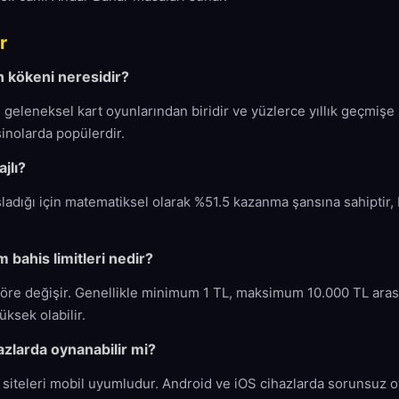
r
 kökeni neresidir?
n geleneksel kart oyunlarından biridir ve yüzlerce yıllık geçmiş
inolarda popülerdir.
jlı?
şladığı için matematiksel olarak %51.5 kazanma şansına sahiptir,
ahis limitleri nedir?
 göre değişir. Genellikle minimum 1 TL, maksimum 10.000 TL aras
üksek olabilir.
zlarda oynanabilir mi?
siteleri mobil uyumludur. Android ve iOS cihazlarda sorunsuz oy