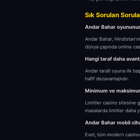
Sık Sorulan Sorula
Andar Bahar oyununun
Andar Bahar, Hindistan'ı
dünya çapında online cas
Hangi taraf daha avanta
Andar tarafı oyuna ilk ba
hafif dezavantajlıdır.
Minimum ve maksimum b
Limitler casino sitesine
masalarda limitler daha y
Andar Bahar mobil ciha
Evet, tüm modern casino 