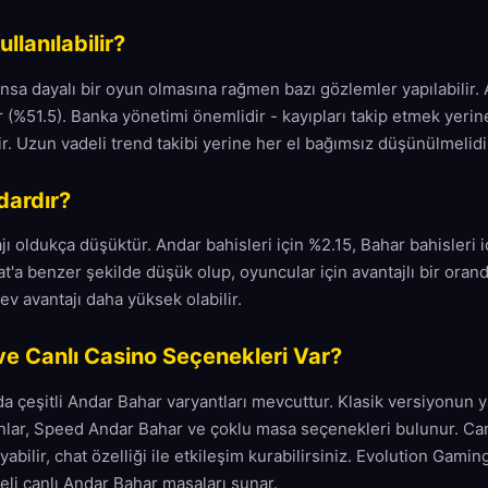
ullanılabilir?
a dayalı bir oyun olmasına rağmen bazı gözlemler yapılabilir. An
ir (%51.5). Banka yönetimi önemlidir - kayıpları takip etmek yerin
. Uzun vadeli trend takibi yerine her el bağımsız düşünülmelidi
dardır?
ı oldukça düşüktür. Andar bahisleri için %2.15, Bahar bahisleri i
t'a benzer şekilde düşük olup, oyuncular için avantajlı bir orand
v avantajı daha yüksek olabilir.
ve Canlı Casino Seçenekleri Var?
a çeşitli Andar Bahar varyantları mevcuttur. Klasik versiyonun 
onlar, Speed Andar Bahar ve çoklu masa seçenekleri bulunur. Ca
abilir, chat özelliği ile etkileşim kurabilirsiniz. Evolution Gami
iteli canlı Andar Bahar masaları sunar.