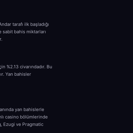
dar tarafı ilk başladığı
e sabit bahis miktarları
r.
çin %2.13 civarındadır. Bu
ır. Yan bahisler
yanında yan bahislerle
nlı casino bölümlerinde
ng, Ezugi ve Pragmatic