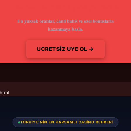
Hemen Bahis Yapmaya Basla
En yuksek oranlar, canli bahis ve ozel bonuslarla
kazanmaya basla.
UCRETSIZ UYE OL →
html
TÜRKIYE'NIN EN KAPSAMLI CASINO REHBERI