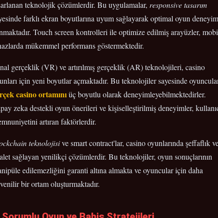
sarlanan teknolojik çözümlerdir. Bu uygulamalar,
responsive tasarım
yesinde farklı ekran boyutlarına uyum sağlayarak optimal oyun deneyim
nmaktadır. Touch screen kontrolleri ile optimize edilmiş arayüzler, mobi
hazlarda mükemmel performans göstermektedir.
nal gerçeklik (VR) ve artırılmış gerçeklik (AR) teknolojileri, casino
unları için yeni boyutlar açmaktadır. Bu teknolojiler sayesinde oyuncular
rçek casino ortamını
üç boyutlu olarak deneyimleyebilmektedirler.
pay zeka destekli oyun önerileri ve kişiselleştirilmiş deneyimler, kullanı
mnuniyetini artıran faktörlerdir.
ockchain teknolojisi
ve smart contract'lar, casino oyunlarında şeffaflık v
alet sağlayan yenilikçi çözümlerdir. Bu teknolojiler, oyun sonuçlarının
nipüle edilemezliğini garanti altına almakta ve oyuncular için daha
venilir bir ortam oluşturmaktadır.
Sorumlu Oyun ve Bahis Stratejileri