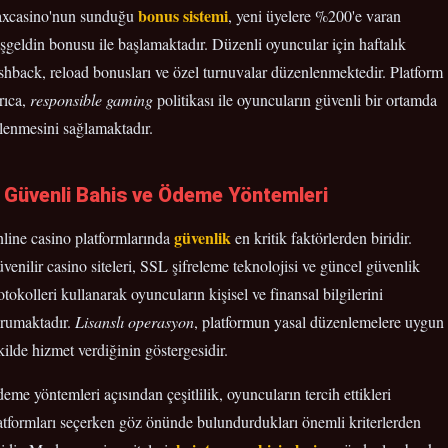
bonus sistemi
xcasino'nun sunduğu
, yeni üyelere %200'e varan
şgeldin bonusu ile başlamaktadır. Düzenli oyuncular için haftalık
shback, reload bonusları ve özel turnuvalar düzenlenmektedir. Platform
rıca,
responsible gaming
politikası ile oyuncuların güvenli bir ortamda
lenmesini sağlamaktadır.
Güvenli Bahis ve Ödeme Yöntemleri
güvenlik
line casino platformlarında
en kritik faktörlerden biridir.
venilir casino siteleri, SSL şifreleme teknolojisi ve güncel güvenlik
otokolleri kullanarak oyuncuların kişisel ve finansal bilgilerini
rumaktadır.
Lisanslı operasyon
, platformun yasal düzenlemelere uygun
kilde hizmet verdiğinin göstergesidir.
eme yöntemleri açısından çeşitlilik, oyuncuların tercih ettikleri
atformları seçerken göz önünde bulundurdukları önemli kriterlerden