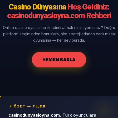
Casino Dünyasına
Hoş Geldiniz:
casinodunyasioyna.com Rehberi
Online casino oyunlarına ilk adımı atmak mı istiyorsunuz? Doğru
platform seçiminden bonuslara, slot stratejilerinden canlı masa
oyunlarına — her şey burada.
HEMEN BAŞLA
📌 ÖZET — TL;DR
casinodunyasioyna.com
, Türk oyunculara