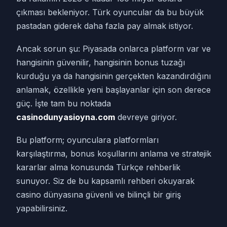
çıkması bekleniyor. Türk oyuncular da bu büyük
pastadan giderek daha fazla pay almak istiyor.
Ancak sorun şu: Piyasada onlarca platform var ve
hangisinin güvenilir, hangisinin bonus tuzağı
kurduğu ya da hangisinin gerçekten kazandırdığını
anlamak, özellikle yeni başlayanlar için son derece
güç. İşte tam bu noktada
casinodunyasioyna.com
devreye giriyor.
Bu platform; oyunculara platformları
karşılaştırma, bonus koşullarını anlama ve stratejik
kararlar alma konusunda Türkçe rehberlik
sunuyor. Siz de bu kapsamlı rehberi okuyarak
casino dünyasına güvenli ve bilinçli bir giriş
yapabilirsiniz.