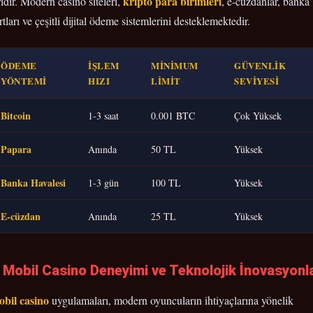
kripto para birimleri
ridir. Modern casino siteleri,
, e-cüzdanlar, banka
rtları ve çeşitli dijital ödeme sistemlerini desteklemektedir.
ÖDEME
İŞLEM
MINIMUM
GÜVENLIK
YÖNTEMI
HIZI
LIMIT
SEVIYESI
Bitcoin
1-3 saat
0.001 BTC
Çok Yüksek
Papara
Anında
50 TL
Yüksek
Banka Havalesi
1-3 gün
100 TL
Yüksek
E-cüzdan
Anında
25 TL
Yüksek
Mobil Casino Deneyimi ve Teknolojik İnovasyonl
bil casino
uygulamaları, modern oyuncuların ihtiyaçlarına yönelik