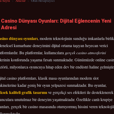
a Sayfa
›
Araclar
›
Oran Hesaplayici
Casino Dünyası Oyunları: Dijital Eğlencenin Yeni
Adresi
sino dünyası oyunları
, modern teknolojinin sunduğu imkanlarla birlik
leneksel kumarhane deneyimini dijital ortama taşıyan heyecan verici
atformlardır. Bu platformlar, kullanıcılara
gerçek casino atmosferini
lerinin konforunda yaşama fırsatı sunmaktadır. Günümüzde online casi
ktörü, milyonlarca oyuncuya hitap eden dev bir endüstri haline gelmiştir
jital casino platformları, klasik masa oyunlarından modern slot
kinelerine kadar geniş bir oyun yelpazesi sunmaktadır. Bu oyunlar,
ksek kaliteli grafik tasarımı
ve gerçekçi ses efektleri ile desteklenerek
unculara unutulmaz bir deneyim yaşatmaktadır. Özellikle canlı krupiye
unları, gerçek bir casino masasında oturuyormuş hissini veren teknolojil
llanmaktadır.