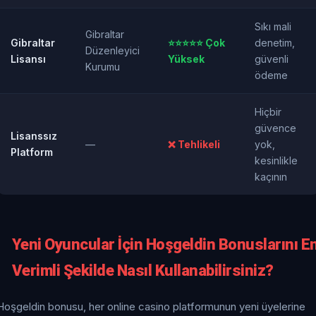
Sıkı mali
Gibraltar
Gibraltar
⭐⭐⭐⭐⭐ Çok
denetim,
Düzenleyici
Lisansı
Yüksek
güvenli
Kurumu
ödeme
Hiçbir
güvence
Lisanssız
—
❌ Tehlikeli
yok,
Platform
kesinlikle
kaçının
Yeni Oyuncular İçin Hoşgeldin Bonuslarını E
Verimli Şekilde Nasıl Kullanabilirsiniz?
Hoşgeldin bonusu, her online casino platformunun yeni üyelerine