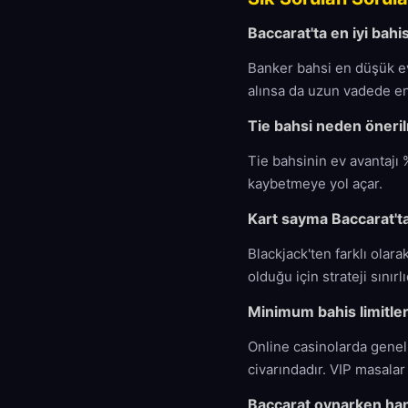
Baccarat'ta en iyi bahi
Banker bahsi en düşük ev
alınsa da uzun vadede en k
Tie bahsi neden öneri
Tie bahsinin ev avantajı
kaybetmeye yol açar.
Kart sayma Baccarat'ta
Blackjack'ten farklı olara
olduğu için strateji sınırlı
Minimum bahis limitler
Online casinolarda genell
civarındadır. VIP masalar
Baccarat oynarken hang