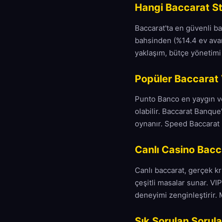
Hangi Baccarat Stra
Baccarat'ta en güvenli ba
bahsinden (%14.4 ev avanta
yaklaşım, bütçe yönetimi 
Popüler Baccarat 
Punto Banco en yaygın v
olabilir. Baccarat Banque
oynanır. Speed Baccarat h
Canlı Casino Bacc
Canlı baccarat, gerçek kr
çeşitli masalar sunar. VIP
deneyimi zenginleştirir.
Sık Sorulan Sorula