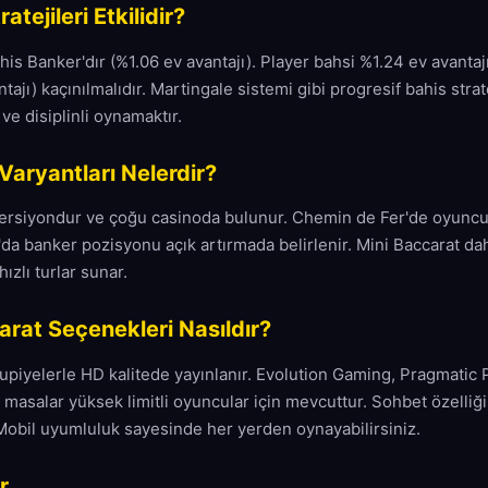
tejileri Etkilidir?
his Banker'dır (%1.06 ev avantajı). Player bahsi %1.24 ev avanta
jı) kaçınılmalıdır. Martingale sistemi gibi progresif bahis strateji
ve disiplinli oynamaktır.
Varyantları Nelerdir?
ersiyondur ve çoğu casinoda bulunur. Chemin de Fer'de oyuncul
'da banker pozisyonu açık artırmada belirlenir. Mini Baccarat da
ızlı turlar sunar.
arat Seçenekleri Nasıldır?
upiyelerle HD kalitede yayınlanır. Evolution Gaming, Pragmatic Pl
 masalar yüksek limitli oyuncular için mevcuttur. Sohbet özelliği 
 Mobil uyumluluk sayesinde her yerden oynayabilirsiniz.
r