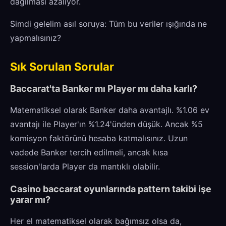
dağılması azalıyor.
Simdi gelelim asıl soruya: Tüm bu veriler ışığında ne
yapmalısınız?
Sık Sorulan Sorular
Baccarat'ta Banker mı Player mı daha karlı?
Matematiksel olarak Banker daha avantajlı. %1.06 ev
avantajı ile Player'ın %1.24'ünden düşük. Ancak %5
komisyon faktörünü hesaba katmalısınız. Uzun
vadede Banker tercih edilmeli, ancak kısa
session'larda Player da mantıklı olabilir.
Casino baccarat oyunlarında pattern takibi işe
yarar mı?
Her el matematiksel olarak bağımsız olsa da,