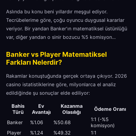
Aslında bu konu beni yıllardır meşgul ediyor.
Tecrübelerime göre, çoğu oyuncu duygusal kararlar
veriyor. Bir yandan Banker'ın matematiksel üstünlüğü
var, diğer yandan o sinir bozucu %5 komisyon...
Banker vs Player Matematiksel
Farkları Nelerdir?
Rakamlar konuştuğunda gerçek ortaya çıkıyor. 2026
casino istatistiklerine göre, milyonlarca el analiz
edildiğinde şu sonuçlar elde ediliyor:
Bahis
Ev
Kazanma
Ödeme Oranı
Türü
Avantajı
Olasılığı
1:1 (-%5
Banker
%1.06
%50.68
komisyon)
Player
%1.24
%49.32
1:1