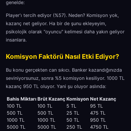
genelde:
Player'ı tercih ediyor (%57). Neden? Komisyon yok,
kazanç net geliyor. Ha bir de şunu ekleyeyim,
psikolojik olarak "oyuncu" kelimesi daha yakın geliyor
insanlara.
Komisyon Faktörü Nasıl Etki Ediyor?
Bu konu gerçekten can sıkıcı. Banker kazandığınızda
seviniyorsunuz, sonra %5 komisyon kesiliyor. 1000 TL
kazanç 950 TL oluyor. Yani şu oluyor aslında:
Bahis Miktarı
Brüt Kazanç
Komisyon
Net Kazanç
100 TL
100 TL
5 TL
95 TL
500 TL
500 TL
25 TL
475 TL
1000 TL
1000 TL
50 TL
950 TL
5000 TL
5000 TL
250 TL
4750 TL