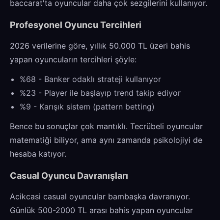
baccarat'ta oyuncular daha çok sezgilerini kullanıyor.
Profesyonel Oyuncu Tercihleri
2026 verilerine göre, yıllık 50.000 TL üzeri bahis
yapan oyuncuların tercihleri şöyle:
%68 - Banker odaklı strateji kullanıyor
%23 - Player ile başlayıp trend takip ediyor
%9 - Karışık sistem (pattern betting)
Bence bu sonuçlar çok mantıklı. Tecrübeli oyuncular
matematiği biliyor, ama aynı zamanda psikolojiyi de
hesaba katıyor.
Casual Oyuncu Davranışları
Acikcasi casual oyuncular bambaşka davranıyor.
Günlük 500-2000 TL arası bahis yapan oyuncular