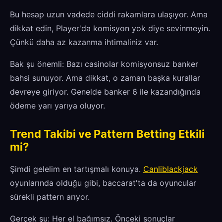
Bu hesap uzun vadede ciddi rakamlara ulaşıyor. Ama
dikkat edin, Player'da komisyon yok diye sevinmeyin.
Çünkü daha az kazanma ihtimaliniz var.
Bak şu önemli: Bazı casinolar komisyonsuz banker
bahsi sunuyor. Ama dikkat, o zaman başka kurallar
devreye giriyor. Genelde banker 6 ile kazandığında
ödeme yarı yarıya oluyor.
Trend Takibi ve Pattern Betting Etkili
mi?
Şimdi gelelim en tartışmalı konuya.
Canliblackjack
oyunlarında olduğu gibi, baccarat'ta da oyuncular
sürekli pattern arıyor.
Gerçek şu: Her el bağımsız. Önceki sonuçlar