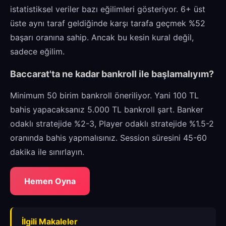
istatistiksel veriler bazı eğilimleri gösteriyor. 6+ üst
üste aynı taraf geldiğinde karşı tarafa geçmek %52
başarı oranına sahip. Ancak bu kesin kural değil,
sadece eğilim.
Baccarat'ta ne kadar bankroll ile başlamalıyım?
Minimum 50 birim bankroll öneriliyor. Yani 100 TL
bahis yapacaksanız 5.000 TL bankroll şart. Banker
odaklı stratejide %2-3, Player odaklı stratejide %1.5-2
oranında bahis yapmalısınız. Session süresini 45-60
dakika ile sınırlayın.
Hemen Oyna
İlgili Makaleler