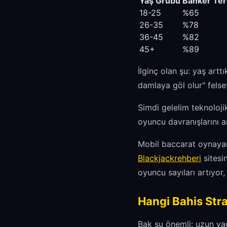
Yaş Grubu
Banker Ter
18-25
%65
26-35
%78
36-45
%82
45+
%89
İlginç olan şu: yaş art
damlaya göl olur" felsef
Simdi gelelim teknoloji
oyuncu davranışlarını a
Mobil baccarat oynayan 
Blackjackrehberi
sitesi
oyuncu sayıları artıyor
Hangi Bahis Stra
Bak şu önemli: uzun va