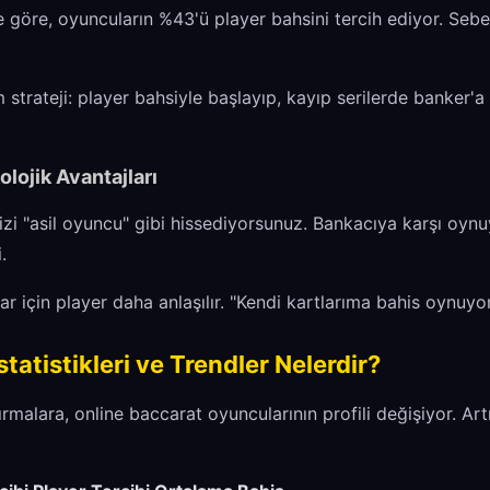
 göre, oyuncuların %43'ü player bahsini tercih ediyor. Sebe
trateji: player bahsiyle başlayıp, kayıp serilerde banker'a
olojik Avantajları
zi "asil oyuncu" gibi hissediyorsunuz. Bankacıya karşı oyn
.
lar için player daha anlaşılır. "Kendi kartlarıma bahis oynuy
tatistikleri ve Trendler Nelerdir?
rmalara, online baccarat oyuncularının profili değişiyor. Ar