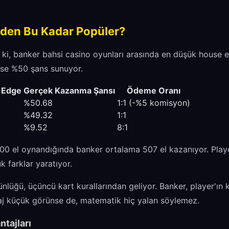
den Bu Kadar Popüler?
 ki, banker bahsi casino oyunları arasında en düşük house e
yse %50 şans sunuyor.
 Edge
Gerçek Kazanma Şansı
Ödeme Oranı
%50.68
1:1 (-%5 komisyon)
%49.32
1:1
%9.52
8:1
1000 el oynandığında banker ortalama 507 el kazanıyor. Play
 farklar yaratıyor.
nlüğü, üçüncü kart kurallarından geliyor. Banker, player'ın 
taj küçük görünse de, matematik hiç yalan söylemez.
tajları