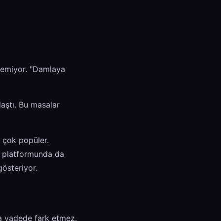
stemiyor. "Damlaya
laştı. Bu masalar
r çok popüler.
platformunda da
österiyor.
a vadede fark etmez.