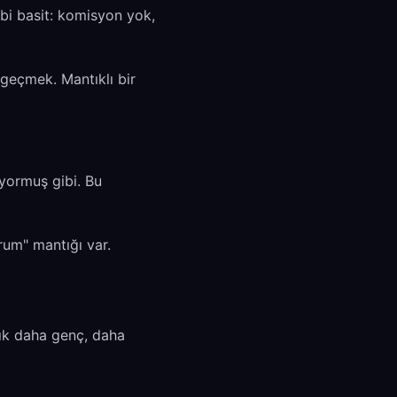
bi basit: komisyon yok,
 geçmek. Mantıklı bir
uyormuş gibi. Bu
orum" mantığı var.
tık daha genç, daha