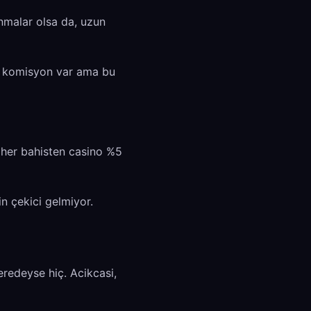
anmalar olsa da, uzun
%5 komisyon var ama bu
 her bahisten casino %5
n çekici gelmiyor.
redeyse hiç. Acikcasi,