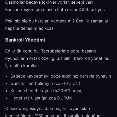
Casino'lar bedava içki veriyorlar, sebebi var!
Konsantrasyon bozulunca hata oranı %340 artıyor.
Peki siz hiç bu hataları yaptınız mı? Ben ilk zamanlar
hepsini denedim acikcasi!
Bankroll Yönetimi
En kritik konu bu. Tecrubelerime gore, başarılı
oyuncuların ortak özelliği disiplinli bankroll yönetimi.
İşte altın kurallar:
Sadece kaybetmeyi göze aldığınız parayla oynayın
Günlük limit belirleyin (%5-10 arası)
Kazanç hedefi koyun (%20-50 arası)
Hedeflere ulaştığınızda DURUN
Casinodunyasioyna'daki başarılı oyuncuları
incelediğimde, %89'unun belirli kuralları olduğunu