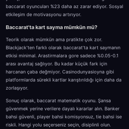
baccarat oyuncuları %23 daha az zarar ediyor. Sosyal
etkileşim de motivasyonu artırıyor.
Baccarat'ta kart sayma mümkün mü?
Teorik olarak mümkün ama pratikte çok zor.
Blackjack'ten farklı olarak baccarat'ta kart saymanın
etkisi minimal. Arastirmalara gore sadece %0.05-0.1
arası avantaj sağlıyor. Bu kadar küçük fark için
harcanan çaba değmiyor. Casinodunyasioyna gibi
platformlarda sürekli kartlar karıştırıldığı için daha da
zorlaşıyor.
Sonuç olarak, baccarat matematik oyunu. Şansa
güvenmek yerine verilere dayalı kararlar alın. Banker
bahsi güvenli, player bahsi komisyonsuz, tie bahsi ise
riskli. Hangi yolu seçerseniz seçin, disiplinli olun.