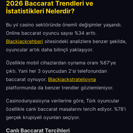
2026 Baccarat Trendleri ve
İstatistikleri Nelerdir?
Bu yıl casino sektöründe önemli değişimler yaşandı.
Online baccarat oyuncu sayısı %34 arttı.
Blackjackrehberi
sitesindeki analizlere benzer şekilde,
oyuncular artık daha bilinçli yaklaşıyor.
Özellikle mobil cihazlardan oynama oranı %67'ye
çıktı. Yani her 3 oyuncudan 2'si telefonundan
baccarat oynuyor.
Blackjackstratejioyna
platformunda da benzer trendler gözlemleniyor.
Casinodunyasioyna verilerine göre, Türk oyuncular
özellikle canlı baccarat masalarını tercih ediyor. %78'i
gerçek krupiyeli oyunları seçiyor.
Canlı Baccarat Tercihleri