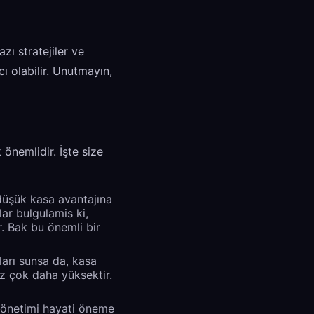
ı stratejiler ve
ı olabilir. Unutmayın,
önemlidir. İşte size
 düşük kasa avantajına
lar bulgulamis ki,
. Bak bu önemli bir
arı sunsa da, kasa
ız çok daha yüksektir.
yönetimi hayati öneme