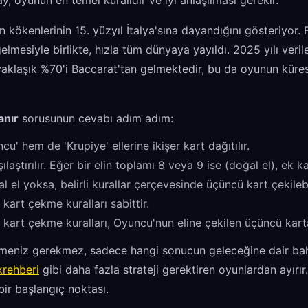
tay, oyunun en temel kuralıdır ve iyi anlaşılması gerekir.
n kökenlerinin 15. yüzyıl İtalya'sına dayandığını gösteriyor. 
lmesiyle birlikte, hızla tüm dünyaya yayıldı. 2025 yılı veril
n yaklaşık %70'i Baccarat'tan gelmektedir, bu da oyunun küres
anır
sorusunun cevabı adım adım:
u' hem de 'Krupiye' ellerine ikişer kart dağıtılır.
laştırılır. Eğer bir elin toplamı 8 veya 9 ise (doğal el), ek k
l el yoksa, belirli kurallar çerçevesinde üçüncü kart çekilebi
kart çekme kuralları sabittir.
 kart çekme kuralları, Oyuncu'nun eline çekilen üçüncü kart
ermeniz gerekmez, sadece hangi sonucun geleceğine dair bah
krehberi
gibi daha fazla strateji gerektiren oyunlardan ayırır
bir başlangıç noktası.