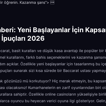
lerdir öğrenin. Kazanma şans">

beri: Yeni Başlayanlar İçin Kapsa
e İpuçları 2026
arat, basit kuralları ve düşük kasa avantajı ile popüler bir
el kurallarını, farklı bahis seçeneklerini ve kazanma şansını
adım açıklar. Özellikle yeni başlayanlar için tasarlanmış bu iç
 ipuçları sunarak sizi kısa sürede bir Baccarat ustası yapmay
 gözünüzü mü korkutuyor? Hiç merak etmeyin, bu kapsamlı
ası olacaksınız! Kumarhanelerin en zarif oyunlarından biri o
llara sahiptir. Özellikle online casinoların yükselişiyle birli
larca oyuncu bu heyecan verici oyuna ilgi gösteriyor. Geli