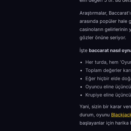
elin değeri 5'tir. Bu de
Araştırmalar, Baccarat'ı
arasında popüler hale ge
casinoların gelirlerini
gözler önüne seriyor.
İşte
baccarat nasıl oyn
Her turda, hem 'Oyunc
Toplam değerler karşı
Eğer hiçbir elde doğa
Oyuncu eline üçüncü 
Krupiye eline üçüncü
Yani, sizin bir karar v
durum, oyunu
Blackjac
başlayanlar için harika 