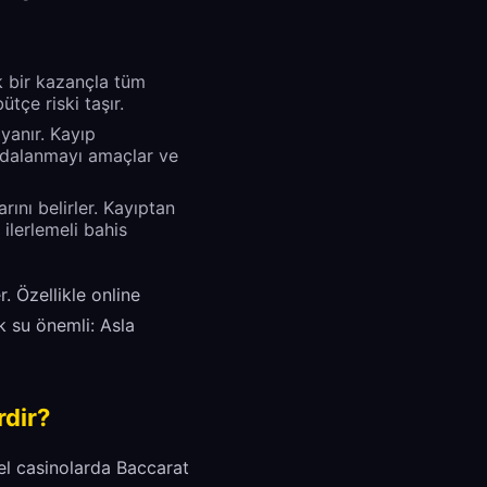
k bir kazançla tüm
ütçe riski taşır.
yanır. Kayıp
ydalanmayı amaçlar ve
arını belirler. Kayıptan
 ilerlemeli bahis
. Özellikle online
k su önemli: Asla
rdir?
el casinolarda Baccarat