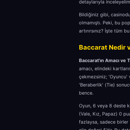
detaylarıyla inceleyelim
Bildiğiniz gibi, casino
olmamıştı. Peki, bu pop
artırırsınız? İşte tüm b
Baccarat Nedir 
Baccarat'ın Amacı ve T
amacı, elindeki kartlar
çekmezsiniz; 'Oyuncu' v
'Beraberlik' (Tie) sonu
bence.
Oyun, 6 veya 8 deste kar
(Vale, Kız, Papaz) 0 pua
fazlaysa, sadece birler