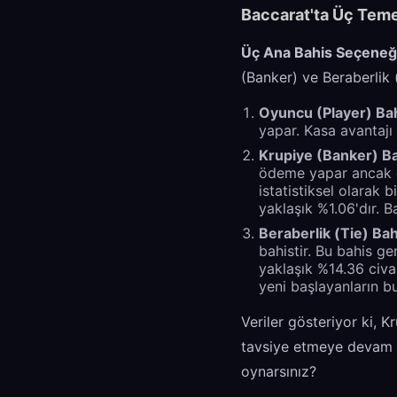
Baccarat'ta Üç Teme
Üç Ana Bahis Seçeneğ
(Banker) ve Beraberlik 
Oyuncu (Player) Bah
yapar. Kasa avantajı 
Krupiye (Banker) Ba
ödeme yapar ancak c
istatistiksel olarak
yaklaşık %1.06'dır. B
Beraberlik (Tie) Bah
bahistir. Bu bahis ge
yaklaşık %14.36 civa
yeni başlayanların b
Veriler gösteriyor ki, 
tavsiye etmeye devam ed
oynarsınız?