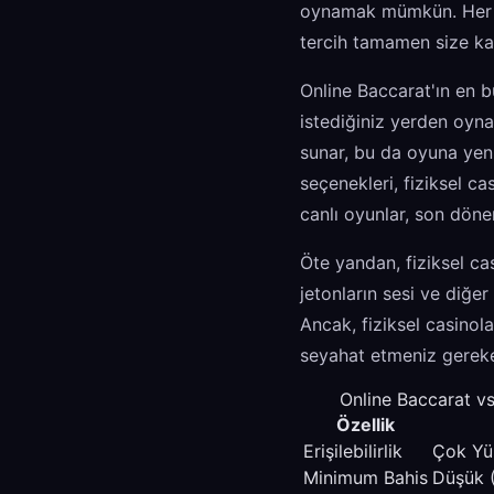
oynamak mümkün. Her ik
tercih tamamen size ka
Online Baccarat'ın en bü
istediğiniz yerden oyna
sunar, bu da oyuna yeni 
seçenekleri, fiziksel c
canlı oyunlar, son dön
Öte yandan, fiziksel cas
jetonların sesi ve diğe
Ancak, fiziksel casinol
seyahat etmeniz gerekeb
Online Baccarat vs
Özellik
Erişilebilirlik
Çok Yük
Minimum Bahis
Düşük (