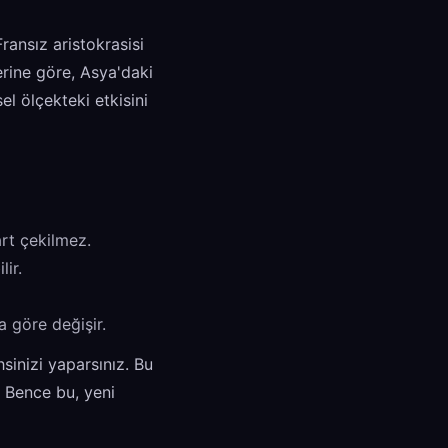
Fransız aristokrasisi
erine göre, Asya'daki
el ölçekteki etkisini
art çekilmez.
lir.
a göre değişir.
sinizi yaparsınız. Bu
. Bence bu, yeni