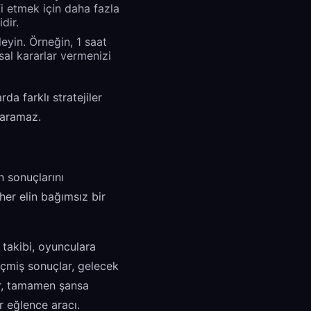
fi etmek için daha fazla
dir.
leyin. Örneğin, 1 saat
l kararlar vermenizi
da farklı stratejiler
yaramaz.
n sonuçlarını
her elin bağımsız bir
takibi, oyunculara
eçmiş sonuçlar, gelecek
or, tamamen şansa
r eğlence aracı.