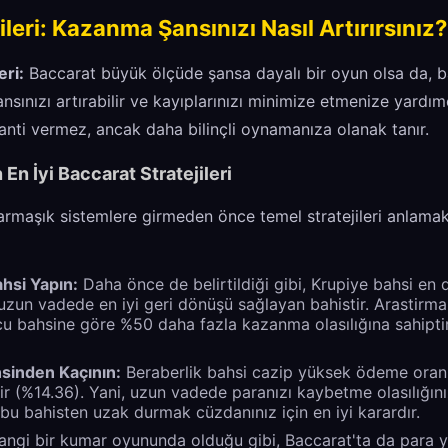
ileri: Kazanma Şansınızı Nasıl Artırırsınız?
eri:
Baccarat büyük ölçüde şansa dayalı bir oyun olsa da, baz
sınızı artırabilir ve kayıplarınızı minimize etmenize yardımc
ranti vermez, ancak daha bilinçli oynamanıza olanak tanır.
 En İyi Baccarat Stratejileri
karmaşık sistemlere girmeden önce temel stratejileri anlamak 
hsi Yapın:
Daha önce de belirtildiği gibi, Krupiye bahsi en
 uzun vadede en iyi geri dönüşü sağlayan bahistir. Arastirma
u bahsine göre %50 daha fazla kazanma olasılığına sahiptir
hsinden Kaçının:
Beraberlik bahsi cazip yüksek ödeme oranl
ir (%14.36). Yani, uzun vadede paranızı kaybetme olasılığın
bu bahisten uzak durmak cüzdanınız için en iyi karardır.
ngi bir kumar oyununda olduğu gibi, Baccarat'ta da para 