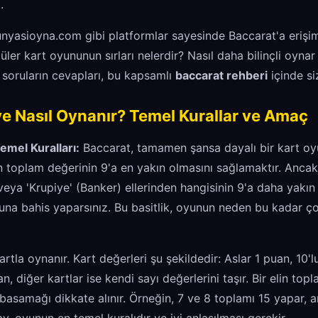
.
dunyasioyna.com gibi platformlar sayesinde Baccarat'a erişi
üler kart oyununun sırları nelerdir? Nasıl daha bilinçli oyna
u soruların cevapları, bu kapsamlı
baccarat rehberi
içinde siz
ve Nasıl Oynanır? Temel Kurallar ve Amaç
emel Kuralları:
Baccarat, tamamen şansa dayalı bir kart oy
ın toplam değerinin 9'a en yakın olmasını sağlamaktır. Anca
eya 'Krupiye' (Banker) ellerinden hangisinin 9'a daha yakı
cuna bahis yaparsınız. Bu basitlik, oyunun neden bu kadar çok
tla oynanır. Kart değerleri şu şekildedir: Aslar 1 puan, 10'lu
n, diğer kartlar ise kendi sayı değerlerini taşır. Bir elin to
 basamağı dikkate alınır. Örneğin, 7 ve 8 toplamı 15 yapar, 