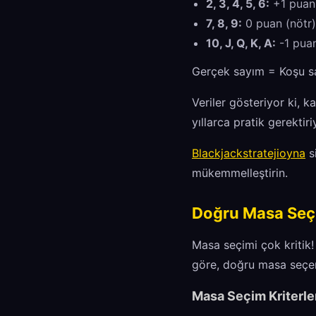
2, 3, 4, 5, 6:
+1 puan
7, 8, 9:
0 puan (nötr)
10, J, Q, K, A:
-1 pua
Gerçek sayım = Koşu sa
Veriler gösteriyor ki,
yıllarca pratik gerektiri
Blackjackstratejioyna
si
mükemmelleştirin.
Doğru Masa Seçim
Masa seçimi çok kritik!
göre, doğru masa seçe
Masa Seçim Kriterle