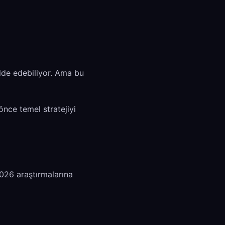
lde edebiliyor. Ama bu
önce temel stratejiyi
2026 araştırmalarına