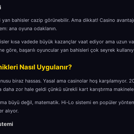
i
i yan bahisler cazip görünebilir. Ama dikkat! Casino avanta
yem: ana oyuna odaklanın.
hisler kısa vadede büyük kazançlar vaat ediyor ama uzun va
me göre, başarılı oyuncular yan bahisleri çok seyrek kullanıy
kleri Nasıl Uygulanır?
nusu biraz hassas. Yasal ama casinolar hoş karşılamıyor. 2
 daha zor hale geldi çünkü sürekli kart karıştırma makineleri
yma büyü değil, matematik. Hi-Lo sistemi en popüler yöntem
r alıyor.
stemi