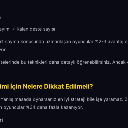
n
yımı ÷ Kalan deste sayısı
 kart sayma konusunda uzmanlaşan oyuncular %2-3 avantaj e
yor.
telerinde bu teknikleri daha detaylı öğrenebilirsiniz. Ancak 
i İçin Nelere Dikkat Edilmeli?
 Yanlış masada oynarsanız en iyi strateji bile işe yaramaz. 
n oyuncular %34 daha fazla kazanıyor.
ri