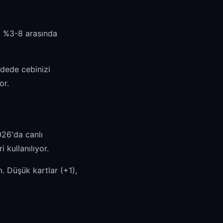
jı %3-8 arasında
dede cebinizi
or.
026'da canlı
 kullanılıyor.
. Düşük kartlar (+1),