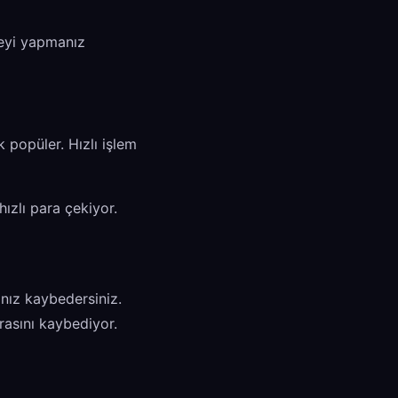
leyi yapmanız
 popüler. Hızlı işlem
ızlı para çekiyor.
anız kaybedersiniz.
rasını kaybediyor.