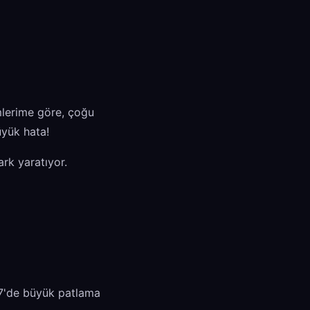
mlerime göre, çoğu
yük hata!
rk yaratıyor.
27'de büyük patlama