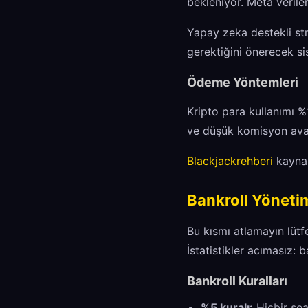
bekleniyor. Meta veril
Yapay zeka destekli str
gerektiğini önerecek si
Ödeme Yöntemleri
Kripto para kullanımı %
ve düşük komisyon avan
Blackjackrehberi
kaynak
Bankroll Yönetim
Bu kısmı atlamayın lütfe
İstatistikler acımasız:
Bankroll Kuralları
%5 kuralı:
Hiçbir sea