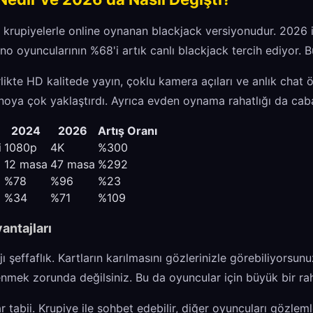
 krupiyelerle online oynanan blackjack versiyonudur. 2026 is
ino oyuncularının %68'i artık canlı blackjack tercih ediyor. 
rlikte HD kalitede yayın, çoklu kamera açıları ve anlık chat ö
oya çok yaklaştırdı. Ayrıca evden oynama rahatlığı da cabas
2024
2026
Artış Oranı
i
1080p
4K
%300
12 masa
47 masa
%292
%78
%96
%23
%34
%71
%109
antajları
 şeffaflık. Kartların karılmasını gözlerinizle görebiliyorsun
nmek zorunda değilsiniz. Bu da oyuncular için büyük bir rah
 tabii. Krupiye ile sohbet edebilir, diğer oyuncuları gözlemle