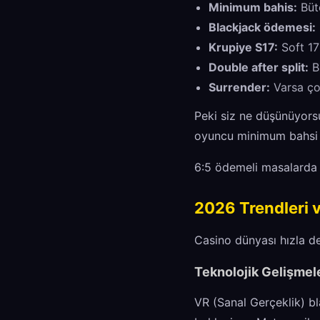
Minimum bahis:
Bütç
Blackjack ödemesi:
Krupiye S17:
Soft 17
Double after split:
B
Surrender:
Varsa ço
Peki siz ne düşünüyors
oyuncu minimum bahsi 
6:5 ödemeli masalarda 
2026 Trendleri 
Casino dünyası hızla d
Teknolojik Gelişmel
VR (Sanal Gerçeklik) b