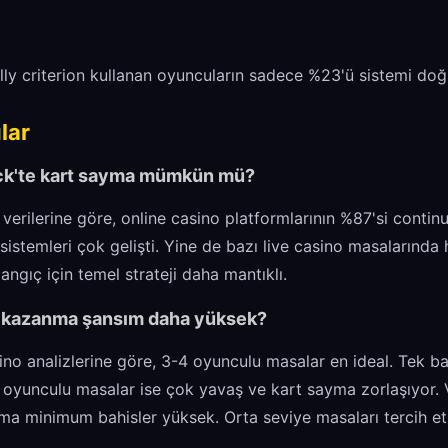
Kelly criterion kullanan oyuncuların sadece %23'ü sistemi doğ
lar
ack'te kart sayma mümkün mü?
verilerine göre, online casino platformlarının %87'si continu
t sistemleri çok gelişti. Yine de bazı live casino masalarınd
ngıç için temel strateji daha mantıklı.
 kazanma şansım daha yüksek?
no analizlerine göre, 3-4 oyunculu masalar en ideal. Tek b
 oyunculu masalar ise çok yavaş ve kart sayma zorlaşıyor. V
a minimum bahisler yüksek. Orta seviye masaları tercih et