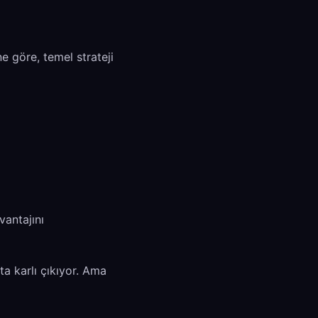
e göre, temel strateji
antajını
ta karlı çıkıyor. Ama