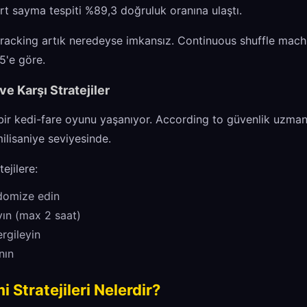
kart sayma tespiti %89,3 doğruluk oranına ulaştı.
 tracking artık neredeyse imkansız. Continuous shuffle mach
5'e göre.
ve Karşı Stratejiler
bir kedi-fare oyunu yaşanıyor. According to güvenlik uzman
milisaniye seviyesinde.
ejilere:
ndomize edin
yın (max 2 saat)
rgileyin
nın
 Stratejileri Nelerdir?