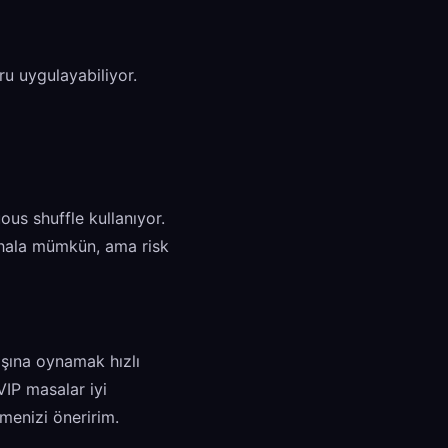
ru uygulayabiliyor.
ous shuffle kullanıyor.
a hala mümkün, ama risk
aşına oynamak hızlı
IP masalar iyi
menizi öneririm.