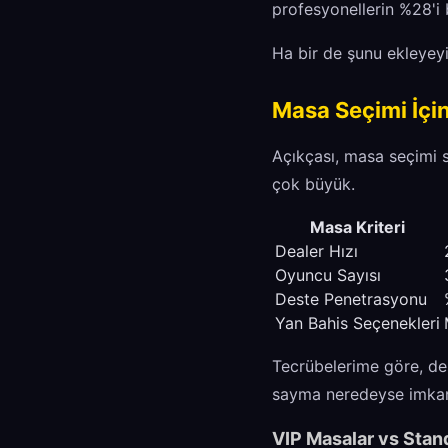
profesyonellerin %28'i 
Ha bir de şunu ekleyeyi
Masa Seçimi İçin 
Açıkçası, masa seçimi s
çok büyük.
Masa Kriteri
Dealer Hızı
Oyuncu Sayısı
Deste Penetrasyonu
Yan Bahis Seçenekleri
Tecrübelerime göre, de
sayma neredeyse imkan
VIP Masalar vs Stan