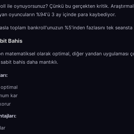
oll ile oynuyorsunuz? Çünkü bu gerçekten kritik. Araştırmal
yan oyuncuların %94'ü 3 ay içinde para kaybediyor.
asla toplam bankroll'unuzun %5'inden fazlasını tek seansta 
bit Bahis
rion matematiksel olarak optimal, diğer yandan uygulaması ç
sabit bahis daha mantıklı.
arı:
 optimal
mum kar
korur
tajları:
lar