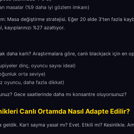
olan masalar (%9 daha iyi gözlem imkanı)
m: Masa değiştirme stratejisi. Eğer 20 elde 3'ten fazla kay
l, kayıplarınızı %27 azaltıyor.
 daha karlı? Araştırmalara göre, canlı blackjack için en op
upiyeler dinç, oyuncu sayısı ideal)
oğunluk orta seviye)
z oyuncu, daha fazla dikkat)
unuz? Gece saatlerinde daha mı konsantre oluyorsunuz?
kleri Canlı Ortamda Nasıl Adapte Edilir?
geldik. Kart sayma yasal mı? Evet. Etkili mi? Kesinlikle. Am