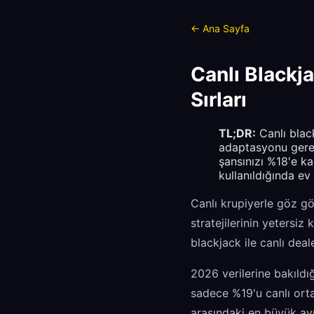
← Ana Sayfa
Canlı Blackj
Sırları
TL;DR:
Canlı black
adaptasyonu gerek
şansınızı %18'e ka
kullanıldığında ev
Canlı krupiyerle göz gö
stratejilerinin yetersiz
blackjack ile canlı deal
2026 verilerine bakıldı
sadece %19'u canlı ort
arasındaki en büyük ay