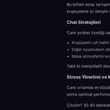
Bu bölüm biraz tartışmal
krupiyelerle iyi iletiş
Chat Stratejileri
Canlı sohbet özelliği sa
Krupiyenin ruh halin
Diğer oyuncuların st
Masa atmosferini ko
Tabii ki manipülatif d
Stress Yönetimi ve
Canlı ortamda en büyük
sonra optimal performa
Çözüm? 30-40 dakikalık 