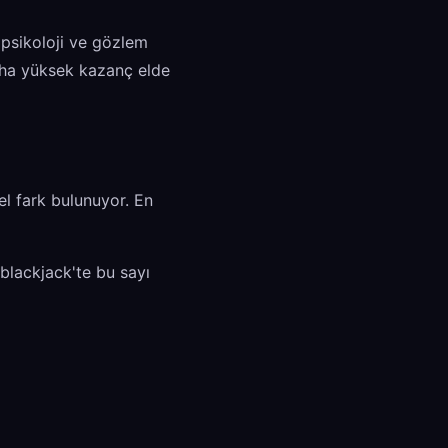
psikoloji ve gözlem
aha yüksek kazanç elde
el fark bulunuyor. En
blackjack'te bu sayı