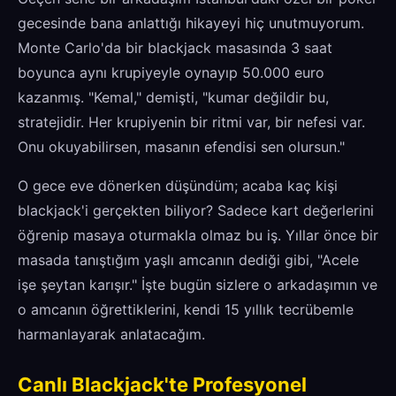
gecesinde bana anlattığı hikayeyi hiç unutmuyorum.
Monte Carlo'da bir blackjack masasında 3 saat
boyunca aynı krupiyeyle oynayıp 50.000 euro
kazanmış. "Kemal," demişti, "kumar değildir bu,
stratejidir. Her krupiyenin bir ritmi var, bir nefesi var.
Onu okuyabilirsen, masanın efendisi sen olursun."
O gece eve dönerken düşündüm; acaba kaç kişi
blackjack'i gerçekten biliyor? Sadece kart değerlerini
öğrenip masaya oturmakla olmaz bu iş. Yıllar önce bir
masada tanıştığım yaşlı amcanın dediği gibi, "Acele
işe şeytan karışır." İşte bugün sizlere o arkadaşımın ve
o amcanın öğrettiklerini, kendi 15 yıllık tecrübemle
harmanlayarak anlatacağım.
Canlı Blackjack'te Profesyonel