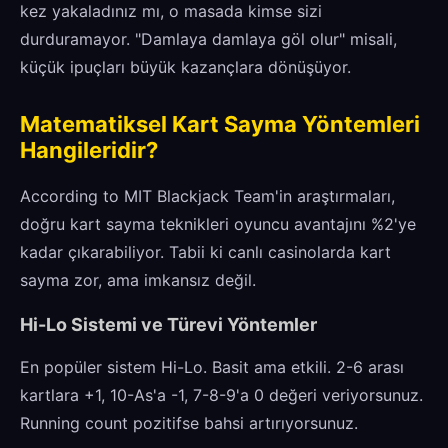
kez yakaladınız mı, o masada kimse sizi
durduramayor. "Damlaya damlaya göl olur" misali,
küçük ipuçları büyük kazançlara dönüşüyor.
Matematiksel Kart Sayma Yöntemleri
Hangileridir?
According to MIT Blackjack Team'in araştırmaları,
doğru kart sayma teknikleri oyuncu avantajını %2'ye
kadar çıkarabiliyor. Tabii ki canlı casinolarda kart
sayma zor, ama imkansız değil.
Hi-Lo Sistemi ve Türevi Yöntemler
En popüler sistem Hi-Lo. Basit ama etkili. 2-6 arası
kartlara +1, 10-As'a -1, 7-8-9'a 0 değeri veriyorsunuz.
Running count pozitifse bahsi artırıyorsunuz.