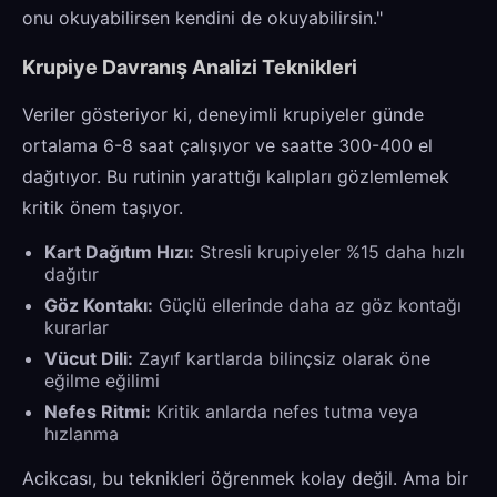
onu okuyabilirsen kendini de okuyabilirsin."
Krupiye Davranış Analizi Teknikleri
Veriler gösteriyor ki, deneyimli krupiyeler günde
ortalama 6-8 saat çalışıyor ve saatte 300-400 el
dağıtıyor. Bu rutinin yarattığı kalıpları gözlemlemek
kritik önem taşıyor.
Kart Dağıtım Hızı:
Stresli krupiyeler %15 daha hızlı
dağıtır
Göz Kontakı:
Güçlü ellerinde daha az göz kontağı
kurarlar
Vücut Dili:
Zayıf kartlarda bilinçsiz olarak öne
eğilme eğilimi
Nefes Ritmi:
Kritik anlarda nefes tutma veya
hızlanma
Acikcası, bu teknikleri öğrenmek kolay değil. Ama bir