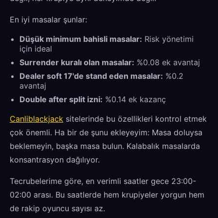
En iyi masalar şunlar:
Düşük minimum bahisli masalar:
Risk yönetimi
için ideal
Surrender kuralı olan masalar:
%0.08 ek avantaj
Dealer soft 17'de stand eden masalar:
%0.2
avantaj
Double after split izni:
%0.14 ek kazanç
Canliblackjack
sitelerinde bu özellikleri kontrol etmek
çok önemli. Ha bir de şunu ekleyeyim: Masa doluysa
beklemeyin, başka masa bulun. Kalabalık masalarda
konsantrasyon dağılıyor.
Tecrubelerime göre, en verimli saatler gece 23:00-
02:00 arası. Bu saatlerde hem krupiyeler yorgun hem
de rakip oyuncu sayısı az.