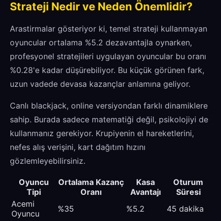
Strateji Nedir ve Neden Önemlidir?
Arastirmalar gösteriyor ki, temel strateji kullanmayan
oyuncular ortalama %5.2 dezavantajla oynarken,
profesyonel stratejileri uygulayan oyuncular bu oranı
%0.28'e kadar düşürebiliyor. Bu küçük görünen fark,
uzun vadede devasa kazançlar anlamına geliyor.
Canlı blackjack, online versiyondan farklı dinamiklere
sahip. Burada sadece matematiği değil, psikolojiyi de
kullanmanız gerekiyor. Krupiyenin el hareketlerini,
nefes alış verişini, kart dağıtım hızını
gözlemleyebilirsiniz.
Oyuncu
Ortalama Kazanç
Kasa
Oturum
Tipi
Oranı
Avantajı
Süresi
Acemi
%35
%5.2
45 dakika
Oyuncu