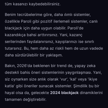
tüm kasanızı kaybedebilirsiniz.
Benim tecrübelerime göre, daha ılımlı sistemler,
özellikle Paroli gibi pozitif ilerlemeli sistemler, canlı
blackjack için daha uygun olabilir. Paroli'de
kazandıkça bahsi arttırırsınız. Yani, kazanç
serilerinden faydalanırsınız, kayıplarınızı ise sınırlı
tutarsınız. Bu, hem daha az riskli hem de uzun vadede
daha sürdürülebilir bir yaklaşım.
Bakın, 2026'da beklenen bir trend de, yapay zeka
destekli bahis öneri sistemlerinin yaygınlaşması. Yani,
siz oynarken size anlık olarak 'vur', 'kal' veya 'ikiye
katla' gibi öneriler sunacak sistemler. Şimdilik bu bir
hayal olsa da, gelecekte
2024 blackjack
dinamiklerini
tamamen değiştirebilir.