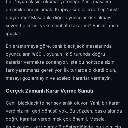
biri, 'oyun akışını okuma' yeteneği. Yani, masanın
dinamiklerini anlamak. Krupiye son ellerde hep 'bust'
oluyor mu? Masadaki diğer oyuncular risk almayı
seven tipler mi, yoksa muhafazakar mı? Bunlar önemli
ipuçları.
Bir araştırmaya göre, canlı blackjack masalarında
oyuncuların %60'ı, oyunun ilk 5 turunda doğru
kararlar vermekte zorlanıyor. İşte bu noktada sizin
fark yaratmanız gerekiyor. İlk turlarda dikkatli olun,
masayı gözlemleyin ve aceleci kararlar vermeyin.
Gerçek Zamanlı Karar Verme Sanatı
Canlı blackjack'te her şey anlık oluyor. Yani, bir karar
verdiniz mi, geri dönüşü yok. Bu yüzden, baskı altında
doğru kararlar verebilmek çok önemli. Mesela,
krupiye açık kart olarak 6 gösterdiğinde, bu sizin için