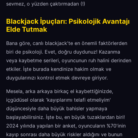
sevmez, o yüzden çaktırmadan (!)
Blackjack İpuçları: Psikolojik Avantajı
Elde Tutmak
Bana göre, canlı blackjack'te en önemli faktörlerden
biri de psikoloji. Evet, doğru duydunuz! Kazanma
veya kaybetme serileri, oyuncunun ruh halini derinden
etkiler. İşte burada kendinize hakim olmak ve
duygularınızı kontrol etmek devreye giriyor.
Mesela, arka arkaya birkaç el kaybettiğinizde,
içgüdüsel olarak 'kayıplarımı telafi etmeliyim'
düşüncesiyle daha büyük bahisler yapmaya
başlayabilirsiniz. İşte bu, en büyük tuzaklardan biri!
2024 yılında yapılan bir anket, oyuncuların %70'inin
kayıp sonrası daha büyük riskler aldığını ve bunun