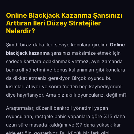
Online Blackjack Kazanma Şansınızı
Arttıran İleri Düzey Stratejiler
Nelerdir?
Şimdi biraz daha ileri seviye konulara girelim.
Online
blackjack kazanma
şansınızı maksimize etmek için
sadece kartlara odaklanmak yetmez, aynı zamanda
bankroll yönetimi ve bonus kullanımları gibi konulara
da dikkat etmeniz gerekiyor. Birçok oyuncu bu
kısımları atlıyor ve sonra 'neden hep kaybediyorum'
diye hayıflanıyor. Ama biz akıllı oyuncularız, değil mi?
Araştırmalar, düzenli bankroll yönetimi yapan
oyuncuların, rastgele bahis yapanlara göre %15 daha
uzun süre masada kaldığını ve %7 daha yüksek kar
elde ettiğini gösteriyor. Bu, küçük bir fark gibi