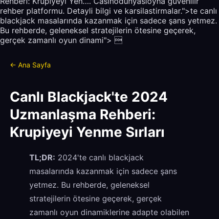
Rehberi: Krupiyeyi Yen…. Casinodunyasioyna guvenilir
rehber platformu. Detayli bilgi ve karsilastirmalar.">te canlı
blackjack masalarında kazanmak için sadece şans yetmez.
Bu rehberde, geleneksel stratejilerin ötesine geçerek,
gerçek zamanlı oyun dinami">

← Ana Sayfa
Canlı Blackjack'te 2024
Uzmanlaşma Rehberi:
Krupiyeyi Yenme Sırları
TL;DR:
2024'te canlı blackjack
masalarında kazanmak için sadece şans
yetmez. Bu rehberde, geleneksel
stratejilerin ötesine geçerek, gerçek
zamanlı oyun dinamiklerine adapte olabilen