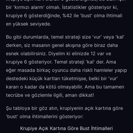
bir 'kırmızı alarm' olmalı. İstatistikler gösteriyor ki,
krupiye 6 gösterdiğinde, %42 ile 'bust' olma ihtimali
en yüksek seviyede.
Bu gibi durumlarda, temel strateji size 'vur' veya 'kal'
derken, siz masanın genel akışına göre biraz daha
esnek olabilirsiniz. Diyelim ki elinizde 12 var ve
krupiye 6 gösteriyor. Temel strateji 'kal' der. Ama
eğer masada birkaç oyuncu daha riskli hamleler yapıp
destedeki küçük kartları tüketmişse, belki bir 'vur'
kararı o kadar da kötü olmayabilir. Ama bu tamamen
tecrübe ve gözlemle ilgili, aman dikkat!
Şu tabloya bir göz atın, krupiyenin açık kartına göre
'bust' olma ihtimallerini gösteriyor:
Krupiye Açık Kartına Göre Bust İhtimalleri