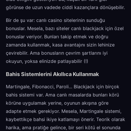
görünse de uzun vadede ciddi kazançlara dönüşebilir.
Bir de şu var: canlı casino sitelerinin sunduğu
bonuslar. Mesela, bazı siteler canlı blackjack için özel
bonuslar veriyor. Bunları takip etmek ve doğru
zamanda kullanmak, kasa avantajını sizin lehinize
çevirebilir. Ama bonusların çevrim şartlarını iyi
okuyun, yoksa elinizde patlayabilir (!)
Bahis Sistemlerini Akıllıca Kullanmak
Martingale, Fibonacci, Paroli... Blackjack için birçok
bahis sistemi var. Ama canlı masalarda bunları körü
körüne uygulamak yerine, oyunun akışına göre
adapte etmek gerekiyor. Mesela, Martingale sistemi,
kaybettikçe bahsi ikiye katlamayı önerir. Teorik olarak
harika, ama pratiğe gelince, bir seri kötü el sonunda