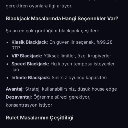
gerektiren oyunlara ilgi artıyor.
Blackjack Masalarında Hangi Seçenekler Var?
Şu an en çok gördüğüm blackjack çeşitleri:
Klasik Blackjack:
En güvenilir seçenek, %99.28
RTP
VIP Blackjack:
Yüksek limitler, özel krupiyerler
Speed Blackjack:
Hızlı oyun temposu isteyenler
için
Infinite Blackjack:
Sınırsız oyuncu kapasitesi
Avantaj:
Strateji kullanabilirsiniz, düşük house edge
Dezavantaj:
Öğrenme süreci gerekiyor,
konsantrasyon istiyor
Rulet Masalarının Çeşitliliği