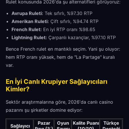
Rulet konusunda 2026'da şu alternatifleri görüyoruz:
Avrupa Ruleti:
Tek sıfırlı, %97.30 RTP
Amerikan Ruleti:
Çift sıfırlı, %94.74 RTP
French Rulet:
En iyi RTP oranı %98.65
Lightning Rulet:
Çarpanlı kazançlar, %97.10 RTP
Bence French rulet en mantıklı seçim. Yani şu oluyor:
hem RTP oranı yüksek, hem de "La Partage" kuralı
var.
En İyi Canlı Krupiyer Sağlayıcıları
Kimler?
Sektör araştırmalarına göre, 2026'da canlı casino
pazarını şu şirketler domine ediyor:
Pazar
Oyun
Kalite Puanı
Türkçe
Sağlayıcı
Payı (%)
Sayısı
(10/10)
Desteği