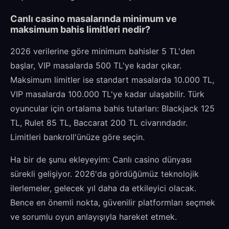
Canlı casino masalarında minimum ve
maksimum bahis limitleri nedir?
2026 verilerine göre minimum bahisler 5 TL'den
başlar, VIP masalarda 500 TL'ye kadar çıkar.
Maksimum limitler ise standart masalarda 10.000 TL,
VIP masalarda 100.000 TL'ye kadar ulaşabilir. Türk
oyuncular için ortalama bahis tutarları: Blackjack 125
TL, Rulet 85 TL, Baccarat 200 TL civarındadır.
Limitleri bankroll'ünüze göre seçin.
Ha bir de şunu ekleyeyim: Canlı casino dünyası
sürekli gelişiyor. 2026'da gördüğümüz teknolojik
ilerlemeler, gelecek yıl daha da etkileyici olacak.
Bence en önemli nokta, güvenilir platformları seçmek
ve sorumlu oyun anlayışıyla hareket etmek.