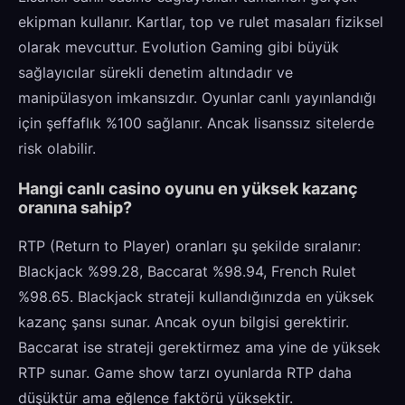
ekipman kullanır. Kartlar, top ve rulet masaları fiziksel
olarak mevcuttur. Evolution Gaming gibi büyük
sağlayıcılar sürekli denetim altındadır ve
manipülasyon imkansızdır. Oyunlar canlı yayınlandığı
için şeffaflık %100 sağlanır. Ancak lisanssız sitelerde
risk olabilir.
Hangi canlı casino oyunu en yüksek kazanç
oranına sahip?
RTP (Return to Player) oranları şu şekilde sıralanır:
Blackjack %99.28, Baccarat %98.94, French Rulet
%98.65. Blackjack strateji kullandığınızda en yüksek
kazanç şansı sunar. Ancak oyun bilgisi gerektirir.
Baccarat ise strateji gerektirmez ama yine de yüksek
RTP sunar. Game show tarzı oyunlarda RTP daha
düşüktür ama eğlence faktörü yüksektir.