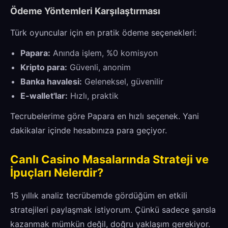
Ödeme Yöntemleri Karşılaştırması
Türk oyuncular için en pratik ödeme seçenekleri:
Papara:
Anında işlem, %0 komisyon
Kripto para:
Güvenli, anonim
Banka havalesi:
Geleneksel, güvenilir
E-wallet'lar:
Hızlı, praktik
Tecrubelerime göre Papara en hızlı seçenek. Yani
dakikalar içinde hesabınıza para geçiyor.
Canlı Casino Masalarında Strateji ve
İpuçları Nelerdir?
15 yıllık analiz tecrübemde gördüğüm en etkili
stratejileri paylaşmak istiyorum. Çünkü sadece şansla
kazanmak mümkün değil, doğru yaklaşım gerekiyor.