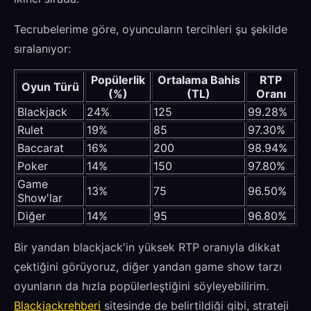
Tecrubelerime göre, oyuncuların tercihleri şu şekilde
sıralanıyor:
Popülerlik
Ortalama Bahis
RTP
Oyun Türü
(%)
(TL)
Oranı
Blackjack
24%
125
99.28%
Rulet
19%
85
97.30%
Baccarat
16%
200
98.94%
Poker
14%
150
97.80%
Game
13%
75
96.50%
Show'lar
Diğer
14%
95
96.80%
Bir yandan blackjack'in yüksek RTP oranıyla dikkat
çektiğini görüyoruz, diğer yandan game show tarzı
oyunların da hızla popülerleştiğini söyleyebilirim.
Blackjackrehberi
sitesinde de belirtildiği gibi, strateji