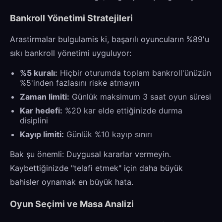
Bankroll Yönetimi Stratejileri
Arastirmalar bulgulamis ki, başarılı oyuncuların %89'u
sıkı bankroll yönetimi uyguluyor:
%5 kuralı:
Hiçbir oturumda toplam bankroll'ünüzün
%5'inden fazlasını riske atmayın
Zaman limiti:
Günlük maksimum 3 saat oyun süresi
Kar hedefi:
%20 kar elde ettiğinizde durma
disiplini
Kayıp limiti:
Günlük %10 kayıp sınırı
Bak şu önemli: Duygusal kararlar vermeyin.
Kaybettiğinizde "telafi etmek" için daha büyük
bahisler oynamak en büyük hata.
Oyun Seçimi ve Masa Analizi