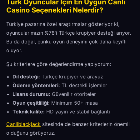
Türk Oyuncular İçin En Uygun Canlı
Casino Seçenekleri Nelerdir?
Türkiye pazarına özel araştırmalar gösteriyor ki,
oyuncularımızın %78'i Türkçe krupiyer desteği arıyor.
Bu da doğal, çünkü oyun deneyimi çok daha keyifli
oluyor.
Şu kriterlere göre değerlendirme yapıyorum:
Dil desteği:
Türkçe krupiyer ve arayüz
Ödeme yöntemleri:
TL destekli işlemler
Lisans durumu:
Güvenilir otoriteler
Oyun çeşitliliği:
Minimum 50+ masa
Teknik kalite:
HD yayın ve stabil bağlantı
Canliblackjack
sitesinde de benzer kriterlerin önemli
olduğunu görüyoruz.