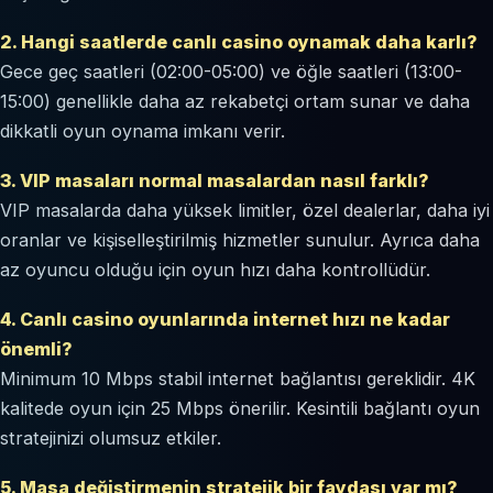
2. Hangi saatlerde canlı casino oynamak daha karlı?
Gece geç saatleri (02:00-05:00) ve öğle saatleri (13:00-
15:00) genellikle daha az rekabetçi ortam sunar ve daha
dikkatli oyun oynama imkanı verir.
3. VIP masaları normal masalardan nasıl farklı?
VIP masalarda daha yüksek limitler, özel dealerlar, daha iyi
oranlar ve kişiselleştirilmiş hizmetler sunulur. Ayrıca daha
az oyuncu olduğu için oyun hızı daha kontrollüdür.
4. Canlı casino oyunlarında internet hızı ne kadar
önemli?
Minimum 10 Mbps stabil internet bağlantısı gereklidir. 4K
kalitede oyun için 25 Mbps önerilir. Kesintili bağlantı oyun
stratejinizi olumsuz etkiler.
5. Masa değiştirmenin stratejik bir faydası var mı?