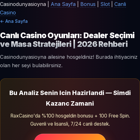
Casinodunyasioyna |
Ana Sayfa
|
Bonus
|
Slot
|
Canli
Casino
← Ana Sayfa
Canlı Casino Oyunları: Dealer Seçimi
ve Masa Stratejileri | 2026 Rehberi
Casinodunyasioyna ailesine hosgeldiniz! Burada ihtiyaciniz
olan her seyi bulabilirsiniz.
Bu Analiz Senin Icin Hazirlandi — Simdi
Kazanc Zamani
RaxCasino'da %100 hosgeldin bonusu + 100 Free Spin.
Guvenli ve lisansli, 7/24 canli destek.