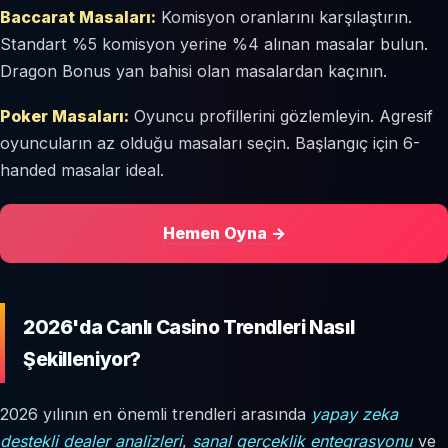
Baccarat Masaları:
Komisyon oranlarını karşılaştırın.
Standart %5 komisyon yerine %4 alınan masalar bulun.
Dragon Bonus yan bahisi olan masalardan kaçının.
Poker Masaları:
Oyuncu profillerini gözlemleyin. Agresif
oyuncuların az olduğu masaları seçin. Başlangıç için 6-
handed masalar ideal.
Hemen Oyna →
2026'da Canlı Casino Trendleri Nasıl
Şekilleniyor?
2026 yılının en önemli trendleri arasında
yapay zeka
destekli dealer analizleri
,
sanal gerçeklik entegrasyonu
ve