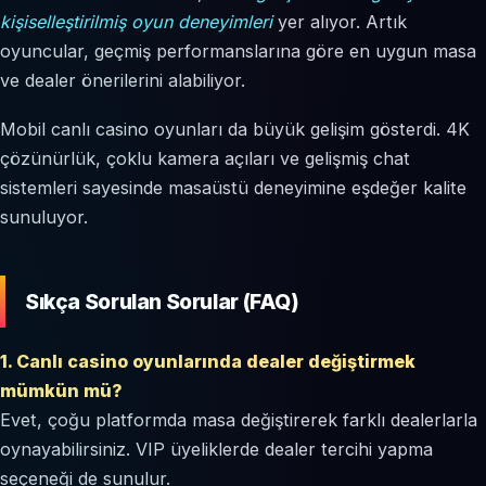
kişiselleştirilmiş oyun deneyimleri
yer alıyor. Artık
oyuncular, geçmiş performanslarına göre en uygun masa
ve dealer önerilerini alabiliyor.
Mobil canlı casino oyunları da büyük gelişim gösterdi. 4K
çözünürlük, çoklu kamera açıları ve gelişmiş chat
sistemleri sayesinde masaüstü deneyimine eşdeğer kalite
sunuluyor.
Sıkça Sorulan Sorular (FAQ)
1. Canlı casino oyunlarında dealer değiştirmek
mümkün mü?
Evet, çoğu platformda masa değiştirerek farklı dealerlarla
oynayabilirsiniz. VIP üyeliklerde dealer tercihi yapma
seçeneği de sunulur.