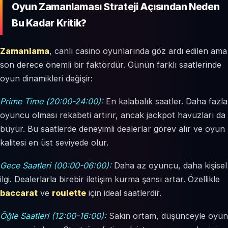
Oyun Zamanlaması Strateji Açısından Neden
Bu Kadar Kritik?
Zamanlama
, canlı casino oyunlarında göz ardı edilen ama
son derece önemli bir faktördür. Günün farklı saatlerinde
oyun dinamikleri değişir:
Prime Time (20:00-24:00):
En kalabalık saatler. Daha fazla
oyuncu olması rekabeti artırır, ancak jackpot havuzları da
büyür. Bu saatlerde deneyimli dealerlar görev alır ve oyun
kalitesi en üst seviyede olur.
Gece Saatleri (00:00-06:00):
Daha az oyuncu, daha kişisel
ilgi. Dealerlarla birebir iletişim kurma şansı artar. Özellikle
baccarat
ve
roulette
için ideal saatlerdir.
Öğle Saatleri (12:00-16:00):
Sakin ortam, düşünceyle oyun