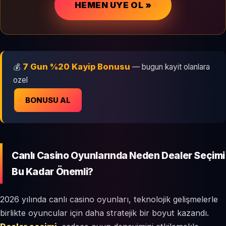
HEMEN UYE OL »
7 Gun %20 Kayip Bonusu
💰
— bugun kayit olanlara
ozel
BONUSU AL
Canlı Casino Oyunlarında Neden Dealer Seçimi
Bu Kadar Önemli?
2026 yılında canlı casino oyunları, teknolojik gelişmelerle
birlikte oyuncular için daha stratejik bir boyut kazandı.