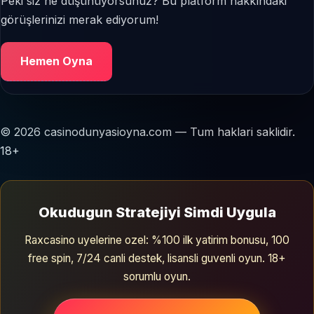
Peki siz ne düşünüyorsunuz? Bu platform hakkındaki
görüşlerinizi merak ediyorum!
Hemen Oyna
© 2026 casinodunyasioyna.com — Tum haklari saklidir.
18+
Okudugun Stratejiyi Simdi Uygula
Raxcasino uyelerine ozel: %100 ilk yatirim bonusu, 100
free spin, 7/24 canli destek, lisansli guvenli oyun. 18+
sorumlu oyun.