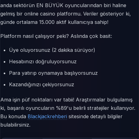
anda sektörün EN BÜYÜK oyuncularından biri haline
gelmiş bir online casino platformu. Veriler gösteriyor ki,
günde ortalama 15.000 aktif kullanıcıya sahip!
Platform nasıl çalışıyor peki? Aslında çok basit:
Üye oluyorsunuz (2 dakika sürüyor)
Hesabınızı doğruluyorsunuz
Para yatırıp oynamaya başlıyorsunuz
Kazandığınızı çekiyorsunuz
Ama işin püf noktaları var tabii! Araştırmalar bulgulamış
ki, başarılı oyuncuların %89'u belirli stratejiler kullanıyor.
Bu konuda
Blackjackrehberi
sitesinde detaylı bilgiler
bulabilirsiniz.