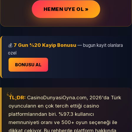
HEMEN UYE OL »
7 Gun %20 Kayip Bonusu
💰
— bugun kayit olanlara
ozel
BONUSU AL
TL;DR:
CasinoDunyasiOyna.com, 2026'da Türk
oyuncuların en çok tercih ettiği casino
platformlarından biri. %97.3 kullanıcı
memnuniyeti oranı ve 500+ oyun seçeneği ile
dikkat çekiyor. Bu rehberde platform hakkında