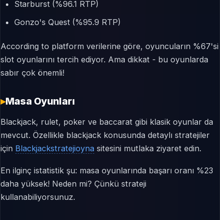
Starburst (%96.1 RTP)
Gonzo's Quest (%95.9 RTP)
According to platform verilerine göre, oyuncuların %67'si
slot oyunlarını tercih ediyor. Ama dikkat - bu oyunlarda
sabır çok önemli!
Masa Oyunları
Blackjack, rulet, poker ve baccarat gibi klasik oyunlar da
mevcut. Özellikle blackjack konusunda detaylı stratejiler
için
Blackjackstratejioyna
sitesini mutlaka ziyaret edin.
En ilginç istatistik şu: masa oyunlarında başarı oranı %23
daha yüksek! Neden mi? Çünkü strateji
kullanabiliyorsunuz.