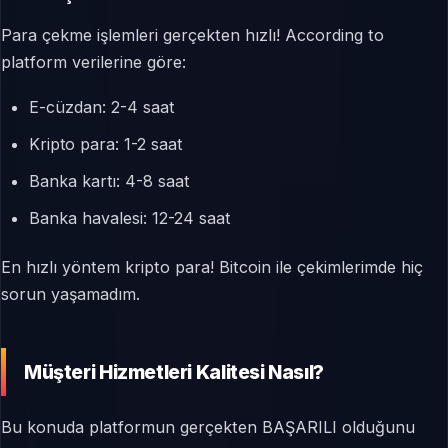
Para çekme işlemleri gerçekten hızlı! According to
platform verilerine göre:
E-cüzdan: 2-4 saat
Kripto para: 1-2 saat
Banka kartı: 4-8 saat
Banka havalesi: 12-24 saat
En hızlı yöntem kripto para! Bitcoin ile çekimlerimde hiç
sorun yaşamadım.
Müşteri Hizmetleri Kalitesi Nasıl?
Bu konuda platformun gerçekten BAŞARILI olduğunu