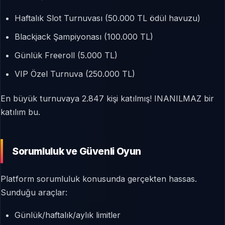
Haftalık Slot Turnuvası (50.000 TL ödül havuzu)
Blackjack Şampiyonası (100.000 TL)
Günlük Freeroll (5.000 TL)
VIP Özel Turnuva (250.000 TL)
En büyük turnuvaya 2.847 kişi katılmış! INANILMAZ bir
katılım bu.
Sorumluluk ve Güvenli Oyun
Platform sorumluluk konusunda gerçekten hassas.
Sunduğu araçlar:
Günlük/haftalık/aylık limitler