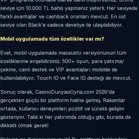
seviye için 10.000 TL bahis yapmanız yeterli. Her seviyede
farklı avantajlar ve cashback oranları mevcut. En üst
seviye olan Black'e sadece davetiye ile ulaşılabiliyor.
Mobil uygulamada tüm özellikler var mı?
Evet, mobil uygulamada masaüstü versiyonunun tüm
özelliklerine erişebilirsiniz. 500+ oyun, para yatırma/
çekme, canlı destek ve VIP avantajları mobilde de
kullanılabiliyor. Touch ID ve Face ID desteği de mevcut.
Sonuç olarak, CasinoDunyasiOyna.com 2026'da
gerçekten güçlü bir platform haline gelmiş. Rakamlar
ortada, kullanıcı deneyimleri pozitif ve sürekli gelişim
gösteriyor. Tabii ki her yatırımda olduğu gibi, burada da
dikkatli olmak gerek!