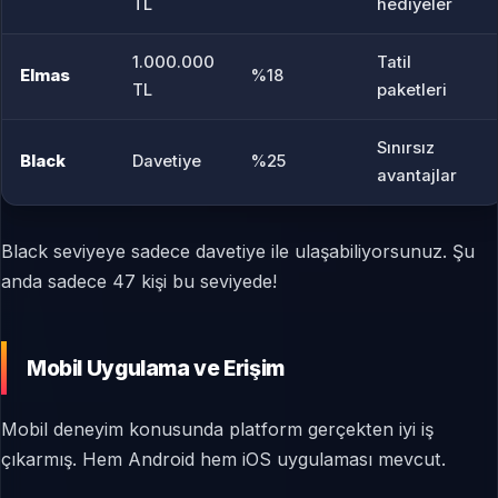
TL
hediyeler
1.000.000
Tatil
Elmas
%18
TL
paketleri
Sınırsız
Black
Davetiye
%25
avantajlar
Black seviyeye sadece davetiye ile ulaşabiliyorsunuz. Şu
anda sadece 47 kişi bu seviyede!
Mobil Uygulama ve Erişim
Mobil deneyim konusunda platform gerçekten iyi iş
çıkarmış. Hem Android hem iOS uygulaması mevcut.