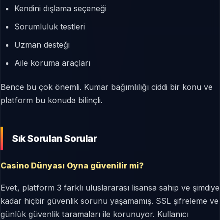
Kendini dışlama seçeneği
Sorumluluk testleri
Uzman desteği
Aile koruma araçları
Bence bu çok önemli. Kumar bağımlılığı ciddi bir konu ve
platform bu konuda bilinçli.
Sık Sorulan Sorular
Casino Dünyası Oyna güvenilir mi?
Evet, platform 3 farklı uluslararası lisansa sahip ve şimdiye
kadar hiçbir güvenlik sorunu yaşamamış. SSL şifreleme ve
günlük güvenlik taramaları ile korunuyor. Kullanıcı