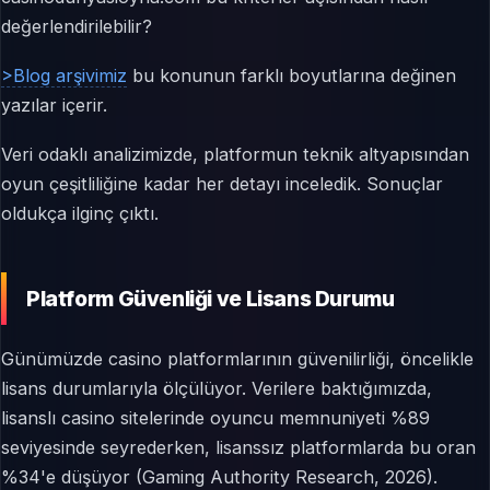
değerlendirilebilir?
>Blog arşivimiz
bu konunun farklı boyutlarına değinen
yazılar içerir.
Veri odaklı analizimizde, platformun teknik altyapısından
oyun çeşitliliğine kadar her detayı inceledik. Sonuçlar
oldukça ilginç çıktı.
Platform Güvenliği ve Lisans Durumu
Günümüzde casino platformlarının güvenilirliği, öncelikle
lisans durumlarıyla ölçülüyor. Verilere baktığımızda,
lisanslı casino sitelerinde oyuncu memnuniyeti %89
seviyesinde seyrederken, lisanssız platformlarda bu oran
%34'e düşüyor (Gaming Authority Research, 2026).