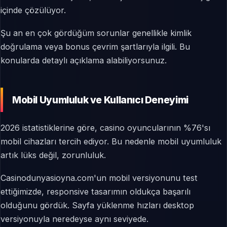
içinde çözülüyor.
Şu an en çok gördüğüm sorunlar genellikle kimlik
doğrulama veya bonus çevrim şartlarıyla ilgili. Bu
konularda detaylı açıklama alabiliyorsunuz.
Mobil Uyumluluk ve Kullanıcı Deneyimi
2026 istatistiklerine göre, casino oyuncularının %76'sı
mobil cihazları tercih ediyor. Bu nedenle mobil uyumluluk
artık lüks değil, zorunluluk.
Casinodunyasioyna.com'un mobil versiyonunu test
ettiğimizde, responsive tasarımın oldukça başarılı
olduğunu gördük. Sayfa yüklenme hızları desktop
versiyonuyla neredeyse aynı seviyede.