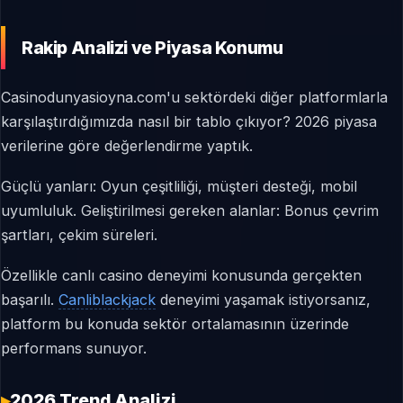
Rakip Analizi ve Piyasa Konumu
Casinodunyasioyna.com'u sektördeki diğer platformlarla
karşılaştırdığımızda nasıl bir tablo çıkıyor? 2026 piyasa
verilerine göre değerlendirme yaptık.
Güçlü yanları: Oyun çeşitliliği, müşteri desteği, mobil
uyumluluk. Geliştirilmesi gereken alanlar: Bonus çevrim
şartları, çekim süreleri.
Özellikle canlı casino deneyimi konusunda gerçekten
başarılı.
Canliblackjack
deneyimi yaşamak istiyorsanız,
platform bu konuda sektör ortalamasının üzerinde
performans sunuyor.
2026 Trend Analizi