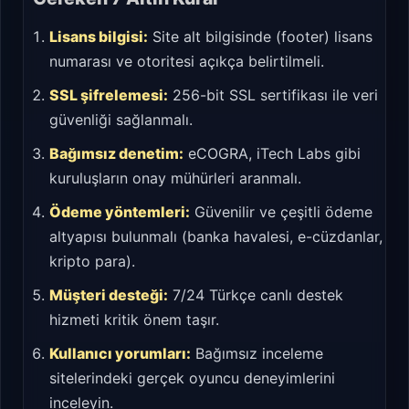
Lisans bilgisi:
Site alt bilgisinde (footer) lisans
numarası ve otoritesi açıkça belirtilmeli.
SSL şifrelemesi:
256-bit SSL sertifikası ile veri
güvenliği sağlanmalı.
Bağımsız denetim:
eCOGRA, iTech Labs gibi
kuruluşların onay mühürleri aranmalı.
Ödeme yöntemleri:
Güvenilir ve çeşitli ödeme
altyapısı bulunmalı (banka havalesi, e-cüzdanlar,
kripto para).
Müşteri desteği:
7/24 Türkçe canlı destek
hizmeti kritik önem taşır.
Kullanıcı yorumları:
Bağımsız inceleme
sitelerindeki gerçek oyuncu deneyimlerini
inceleyin.