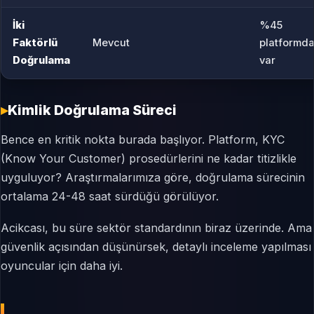
İki
%45
Faktörlü
Mevcut
platformd
Doğrulama
var
Kimlik Doğrulama Süreci
Bence en kritik nokta burada başlıyor. Platform, KYC
(Know Your Customer) prosedürlerini ne kadar titizlikle
uyguluyor? Araştırmalarımıza göre, doğrulama sürecinin
ortalama 24-48 saat sürdüğü görülüyor.
Acikcası, bu süre sektör standardının biraz üzerinde. Ama
güvenlik açısından düşünürsek, detaylı inceleme yapılması
oyuncular için daha iyi.