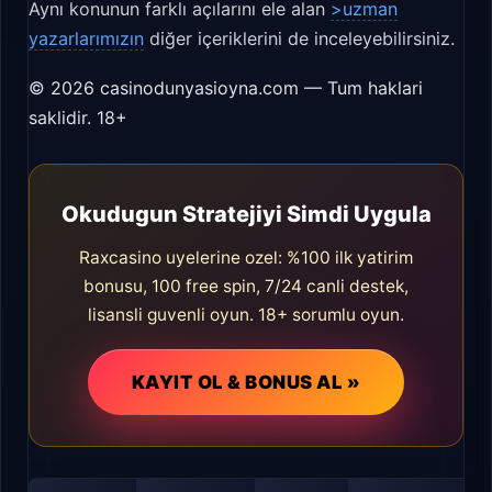
Aynı konunun farklı açılarını ele alan
>uzman
yazarlarımızın
diğer içeriklerini de inceleyebilirsiniz.
© 2026 casinodunyasioyna.com — Tum haklari
saklidir. 18+
Okudugun Stratejiyi Simdi Uygula
Raxcasino uyelerine ozel: %100 ilk yatirim
bonusu, 100 free spin, 7/24 canli destek,
lisansli guvenli oyun. 18+ sorumlu oyun.
KAYIT OL & BONUS AL »