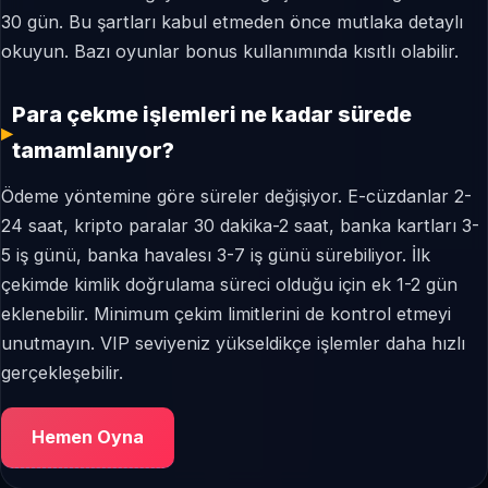
30 gün. Bu şartları kabul etmeden önce mutlaka detaylı
okuyun. Bazı oyunlar bonus kullanımında kısıtlı olabilir.
Para çekme işlemleri ne kadar sürede
tamamlanıyor?
Ödeme yöntemine göre süreler değişiyor. E-cüzdanlar 2-
24 saat, kripto paralar 30 dakika-2 saat, banka kartları 3-
5 iş günü, banka havalesı 3-7 iş günü sürebiliyor. İlk
çekimde kimlik doğrulama süreci olduğu için ek 1-2 gün
eklenebilir. Minimum çekim limitlerini de kontrol etmeyi
unutmayın. VIP seviyeniz yükseldikçe işlemler daha hızlı
gerçekleşebilir.
Hemen Oyna