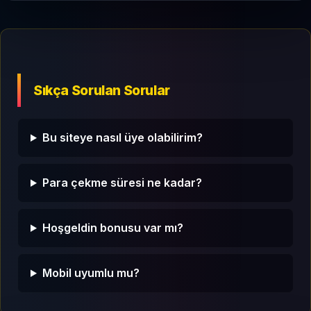
Sıkça Sorulan Sorular
Bu siteye nasıl üye olabilirim?
Para çekme süresi ne kadar?
Hoşgeldin bonusu var mı?
Mobil uyumlu mu?