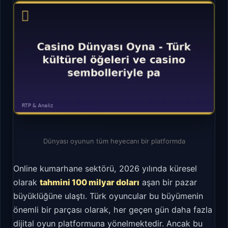
Dünyası oyunun tüm heyecanı bir platformda
Online kumarhane sektörü, 2026 yılında küresel
olarak
tahmini 100 milyar doları
aşan bir pazar
büyüklüğüne ulaştı. Türk oyuncular bu büyümenin
önemli bir parçası olarak, her geçen gün daha fazla
dijital oyun platformuna yönelmektedir. Ancak bu