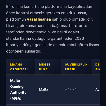
Bir online kumarhane platformuna kaydolmadan
önce kontrol etmeniz gereken en kritik unsur,
platformun
yasal lisansa
sahip olup olmadığıdır.
Lisans, bir kumarhanenin bağımsız bir otorite
tarafından denetlendiğini ve belirli adalet
standartlarına uyduğunu garanti eder. 2026
itibarıyla dünya genelinde en çok kabul gören lisans
otoriteleri şunlardır:
LISANS
MENŞE
GÜVENILIRLIK
DENET
OTORITESI
ÜLKE
PUANI
SIKLIĞ
Malta
Gaming
Malta
⭐⭐⭐⭐⭐
Aylık
Authority
(MGA)