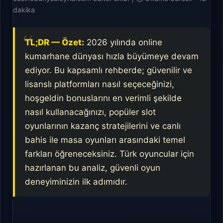
dakika
TL;DR — Özet:
2026 yılında online
kumarhane dünyası hızla büyümeye devam
ediyor. Bu kapsamlı rehberde; güvenilir ve
lisanslı platformları nasıl seçeceğinizi,
hoşgeldin bonuslarını en verimli şekilde
nasıl kullanacağınızı, popüler slot
oyunlarının kazanç stratejilerini ve canlı
bahis ile masa oyunları arasındaki temel
farkları öğreneceksiniz. Türk oyuncular için
hazırlanan bu analiz, güvenli oyun
deneyiminizin ilk adımıdır.