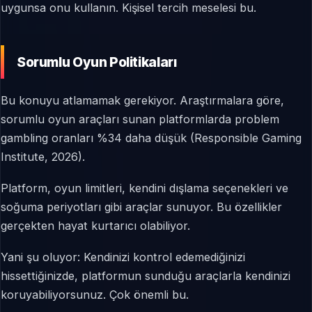
uygunsa onu kullanın. Kişisel tercih meselesi bu.
Sorumlu Oyun Politikaları
Bu konuyu atlamamak gerekiyor. Araştırmalara göre,
sorumlu oyun araçları sunan platformlarda problem
gambling oranları %34 daha düşük (Responsible Gaming
Institute, 2026).
Platform, oyun limitleri, kendini dışlama seçenekleri ve
soğuma periyotları gibi araçlar sunuyor. Bu özellikler
gerçekten hayat kurtarıcı olabiliyor.
Yani şu oluyor: Kendinizi kontrol edemediğinizi
hissettiğinizde, platformun sunduğu araçlarla kendinizi
koruyabiliyorsunuz. Çok önemli bu.