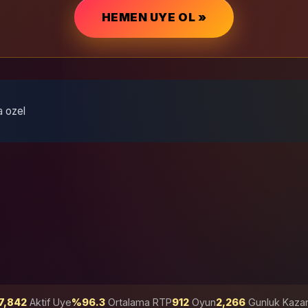
HEMEN UYE OL »
a ozel
7,842
Aktif Uye
%96.3
Ortalama RTP
912
Oyun
2,266
Gunluk Kaza