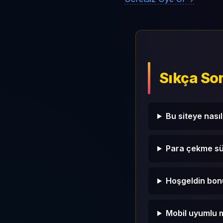
Sıkça So
Bu siteye nasıl
Para çekme sü
Hoşgeldin bon
Mobil uyumlu 