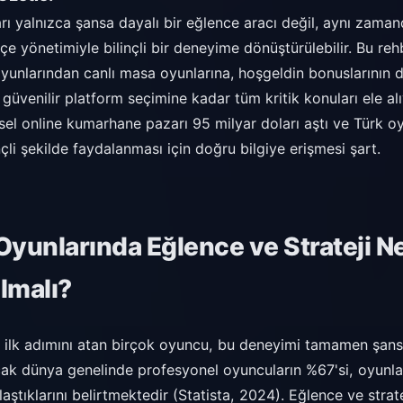
rı yalnızca şansa dayalı bir eğlence aracı değil, aynı zama
tçe yönetimiyle bilinçli bir deneyime dönüştürülebilir. Bu re
oyunlarından canlı masa oyunlarına, hoşgeldin bonuslarının 
güvenilir platform seçimine kadar tüm kritik konuları ele a
esel online kumarhane pazarı 95 milyar doları aştı ve Türk o
çli şekilde faydalanması için doğru bilgiye erişmesi şart.
Oyunlarında Eğlence ve Strateji N
lmalı?
 ilk adımını atan birçok oyuncu, bu deneyimi tamamen şan
cak dünya genelinde profesyonel oyuncuların %67'si, oyunları
ştıklarını belirtmektedir (Statista, 2024). Eğlence ve strate