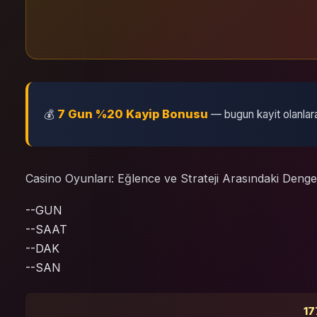
7 Gun %20 Kayip Bonusu
💰
— bugun kayit olanlar
Casino Oyunları: Eğlence ve Strateji Arasındaki Denge
--
GUN
--
SAAT
--
DAK
--
SAN
17