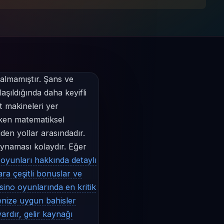
zalmamıştır. Şans ve
şıldığında daha keyifli
t makineleri yer
rken matematiksel
en yollar arasındadır.
oynaması kolaydır. Eğer
 oyunları hakkında detaylı
ara çeşitli bonuslar ve
ino oyunlarında en kritik
enize uygun bahisler
ardır, gelir kaynağı