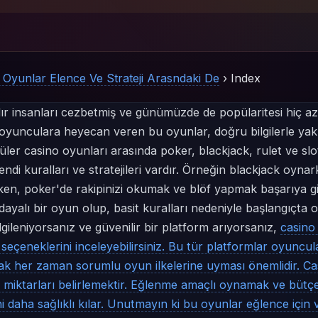
 Oyunlar Elence Ve Strateji Arasndaki De
›
Index
dır insanları cezbetmiş ve günümüzde de popülaritesi hiç a
oyunculara heyecan veren bu oyunlar, doğru bilgilerle yakla
üler casino oyunları arasında poker, blackjack, rulet ve slo
ndi kuralları ve stratejileri vardır. Örneğin blackjack oyna
en, poker'de rakipinizi okumak ve blöf yapmak başarıya gid
ayalı bir oyun olup, basit kuralları nedeniyle başlangıçta 
ilgileniyorsanız ve güvenilir bir platform arıyorsanız,
casino
un seçeneklerini inceleyebilirsiniz. Bu tür platformlar oyuncul
k her zaman sorumlu oyun ilkelerine uyması önemlidir. Cas
 miktarları belirlemektir. Eğlenme amaçlı oynamak ve bütç
daha sağlıklı kılar. Unutmayın ki bu oyunlar eğlence için v