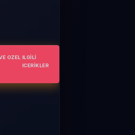
VE OZEL
ILGILI
ICERIKLER