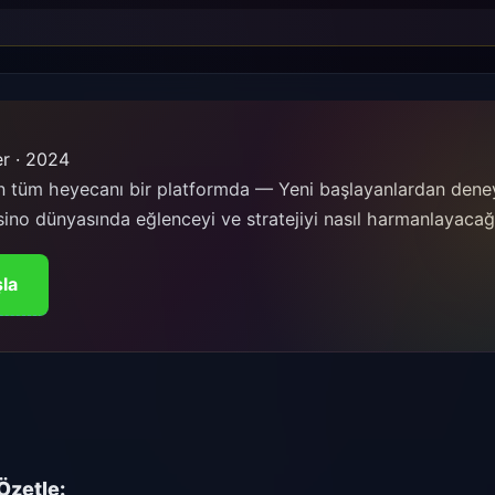
r · 2024
 tüm heyecanı bir platformda — Yeni başlayanlardan deney
ino dünyasında eğlenceyi ve stratejiyi nasıl harmanlayacağı
la
Özetle: