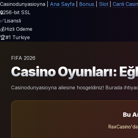
Casinodunyasioyna |
Ana Sayfa
|
Bonus
|
Slot
|
Canli Casi
🔒
256-bit SSL
✅
Lisansli
💰
Hizli Odeme
🏆
#1 Turkiye
FIFA 2026
Casino Oyunları: Eğ
Casinodunyasioyna ailesine hosgeldiniz! Burada ihtiyacin
Bu A
RaxCasino'da 