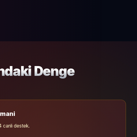
ındaki Denge
amani
 canli destek.