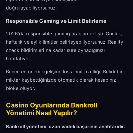
doğrulayabiliyorsunuz.
Responsible Gaming ve Limit Belirleme
2026'da responsible gaming araçları gelişti. Günlük,
haftalık ve aylık limitler belirleyebiliyorsunuz. Reality
check bildirimleri ne kadar süre oynadığınızı
hatırlatıyor.
Bence en önemli gelişme loss limit özelliği. Belirli bir
miktar kaybettiğinizde otomatik olarak hesabınız
bloke oluyor.
Casino Oyunlarında Bankroll
Yönetimi Nasıl Yapılır?
Bankroll yönetimi, uzun vadeli başarının anahtarıdır.