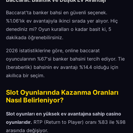
Baccarat'ta banker bahsi en güvenli seçenek.
%1.06'lık ev avantajıyla ikinci sırada yer alıyor. Hiç
denediniz mi? Oyun kuralları o kadar basit ki, 5
dakikada öğrenebilirsiniz.
2026 istatistiklerine göre, online baccarat
oyuncularının %67'si banker bahsini tercih ediyor. Tie
(beraberlik) bahsinin ev avantajı %14.4 olduğu için
akıllıca bir seçim.
Slot Oyunlarında Kazanma Oranları
Nasıl Belirleniyor?
Slot oyunları en yüksek ev avantajına sahip casino
oyunlarıdır.
RTP (Return to Player) oranı %83 ile %98
arasında değişiyor.