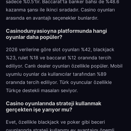
sadece %0.5'tir. Baccarat'ta banker bahsi de %48.6
kazanma şansı ile ikinci sıradadır. Casino oyunları
arasında en avantajlı seçenekler bunlardır.
Casinodunyasioyna platformunda hangi
oyunlar daha popüler?
2026 verilerine göre slot oyunları %42, blackjack
%23, rulet %18 ve baccarat %12 oranında tercih
ediliyor. Canlı dealer oyunları özellikle popüler. Mobil
uyumlu oyunlar da kullanıcılar tarafından %89
oranında tercih ediliyor. Türk oyuncular özellikle
Türkçe destekli masaları seviyor.
Casino oyunlarında strateji kullanmak
gerçekten işe yarıyor mu?
Evet, özellikle blackjack ve poker gibi beceri
oyunlarında strateji kullanımı ev avantajını önemli