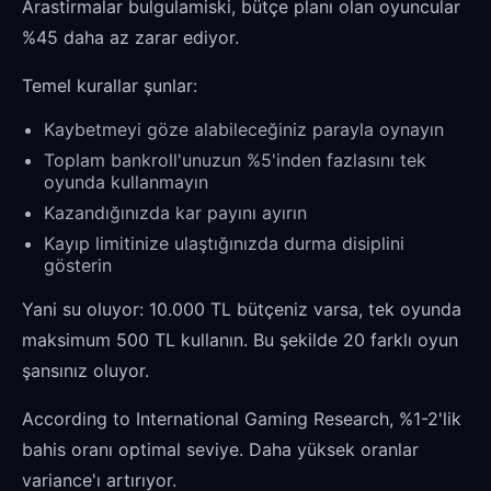
Arastirmalar bulgulamiski, bütçe planı olan oyuncular
%45 daha az zarar ediyor.
Temel kurallar şunlar:
Kaybetmeyi göze alabileceğiniz parayla oynayın
Toplam bankroll'unuzun %5'inden fazlasını tek
oyunda kullanmayın
Kazandığınızda kar payını ayırın
Kayıp limitinize ulaştığınızda durma disiplini
gösterin
Yani su oluyor: 10.000 TL bütçeniz varsa, tek oyunda
maksimum 500 TL kullanın. Bu şekilde 20 farklı oyun
şansınız oluyor.
According to International Gaming Research, %1-2'lik
bahis oranı optimal seviye. Daha yüksek oranlar
variance'ı artırıyor.