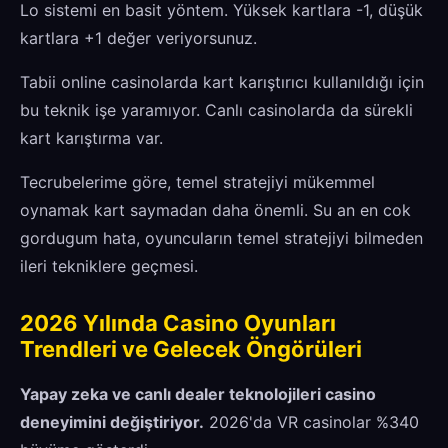
Lo sistemi en basit yöntem. Yüksek kartlara -1, düşük
kartlara +1 değer veriyorsunuz.
Tabii online casinolarda kart karıştırıcı kullanıldığı için
bu teknik işe yaramıyor. Canlı casinolarda da sürekli
kart karıştırma var.
Tecrubelerime göre, temel stratejiyi mükemmel
oynamak kart saymadan daha önemli. Su an en cok
gordugum hata, oyuncuların temel stratejiyi bilmeden
ileri tekniklere geçmesi.
2026 Yılında Casino Oyunları
Trendleri ve Gelecek Öngörüleri
Yapay zeka ve canlı dealer teknolojileri casino
deneyimini değiştiriyor.
2026'da VR casinolar %340