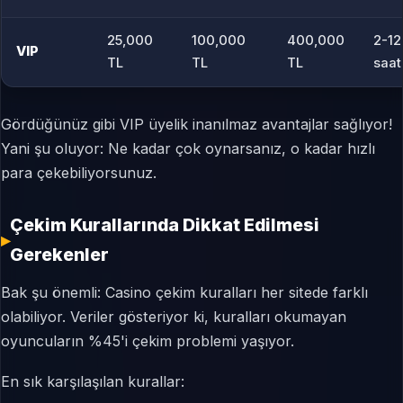
25,000
100,000
400,000
2-12
VIP
TL
TL
TL
saat
Gördüğünüz gibi VIP üyelik inanılmaz avantajlar sağlıyor!
Yani şu oluyor: Ne kadar çok oynarsanız, o kadar hızlı
para çekebiliyorsunuz.
Çekim Kurallarında Dikkat Edilmesi
Gerekenler
Bak şu önemli: Casino çekim kuralları her sitede farklı
olabiliyor. Veriler gösteriyor ki, kuralları okumayan
oyuncuların %45'i çekim problemi yaşıyor.
En sık karşılaşılan kurallar: