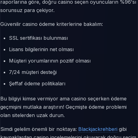
raporlarına göre, doğru casino seçen oyuncuların %96'sı
sorunsuz para çekiyor.
Güvenilir casino ödeme kriterlerine bakalım:
SSL sertifikası bulunması
Lisans bilgilerinin net olması
Müşteri yorumlarının pozitif olması
7/24 müşteri desteği
Şeffaf ödeme politikaları
Bu bilgiyi kimse vermiyor ama casino seçerken ödeme
geçmişini mutlaka araştırın! Geçmişte ödeme problemi
olan sitelerden uzak durun.
Simdi gelelim önemli bir noktaya:
Blackjackrehberi
gibi
kaynaklardan casino incelemelerini okuyarak doğru seçim