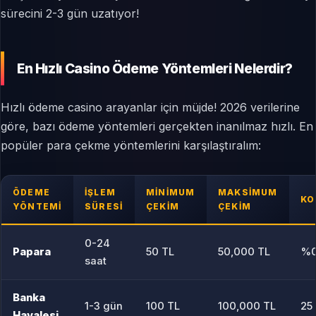
sürecini 2-3 gün uzatıyor!
En Hızlı Casino Ödeme Yöntemleri Nelerdir?
Hızlı ödeme casino arayanlar için müjde! 2026 verilerine
göre, bazı ödeme yöntemleri gerçekten inanılmaz hızlı. En
popüler para çekme yöntemlerini karşılaştıralım:
ÖDEME
İŞLEM
MINIMUM
MAKSIMUM
KO
YÖNTEMI
SÜRESI
ÇEKIM
ÇEKIM
0-24
Papara
50 TL
50,000 TL
%
saat
Banka
1-3 gün
100 TL
100,000 TL
25
Havalesi