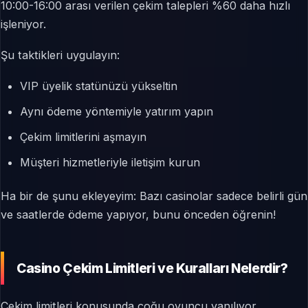
10:00-16:00 arası verilen çekim talepleri %60 daha hızlı
işleniyor.
Şu taktikleri uygulayın:
VIP üyelik statünüzü yükseltin
Aynı ödeme yöntemiyle yatırım yapın
Çekim limitlerini aşmayın
Müşteri hizmetleriyle iletişim kurun
Ha bir de şunu ekleyeyim: Bazı casinolar sadece belirli gün
ve saatlerde ödeme yapıyor, bunu önceden öğrenin!
Casino Çekim Limitleri ve Kuralları Nelerdir?
Çekim limitleri konusunda çoğu oyuncu yanılıyor.