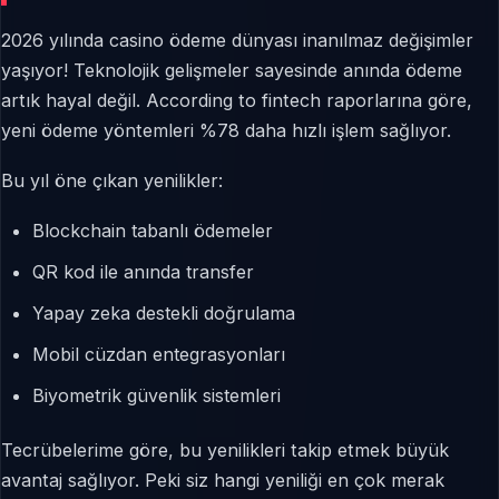
2026 yılında casino ödeme dünyası inanılmaz değişimler
yaşıyor! Teknolojik gelişmeler sayesinde anında ödeme
artık hayal değil. According to fintech raporlarına göre,
yeni ödeme yöntemleri %78 daha hızlı işlem sağlıyor.
Bu yıl öne çıkan yenilikler:
Blockchain tabanlı ödemeler
QR kod ile anında transfer
Yapay zeka destekli doğrulama
Mobil cüzdan entegrasyonları
Biyometrik güvenlik sistemleri
Tecrübelerime göre, bu yenilikleri takip etmek büyük
avantaj sağlıyor. Peki siz hangi yeniliği en çok merak