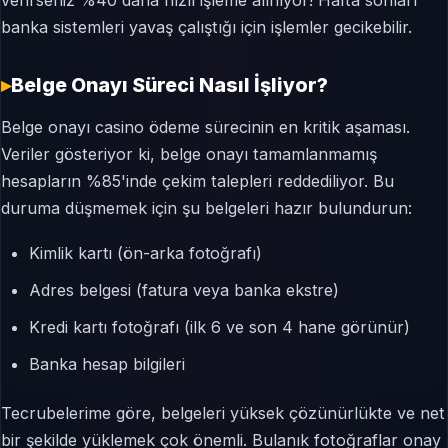
verirseniz %40 daha hızlı işleme alınıyor! Hafta sonları
banka sistemleri yavaş çalıştığı için işlemler gecikebilir.
Belge Onayı Süreci Nasıl İşliyor?
Belge onayı casino ödeme sürecinin en kritik aşaması.
Veriler gösteriyor ki, belge onayı tamamlanmamış
hesapların %85'inde çekim talepleri reddediliyor. Bu
duruma düşmemek için şu belgeleri hazır bulundurun:
Kimlik kartı (ön-arka fotoğrafı)
Adres belgesi (fatura veya banka ekstre)
Kredi kartı fotoğrafı (ilk 6 ve son 4 hane görünür)
Banka hesap bilgileri
Tecrubelerime göre, belgeleri yüksek çözünürlükte ve net
bir şekilde yüklemek çok önemli. Bulanık fotoğraflar onay