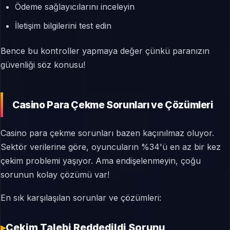
Ödeme sağlayıcılarını inceleyin
İletişim bilgilerini test edin
Bence bu kontroller yapmaya değer çünkü paranızın
güvenliği söz konusu!
Casino Para Çekme Sorunları ve Çözümleri
Casino para çekme sorunları bazen kaçınılmaz oluyor.
Sektör verilerine göre, oyuncuların %34'ü en az bir kez
çekim problemi yaşıyor. Ama endişelenmeyin, çoğu
sorunun kolay çözümü var!
En sık karşılaşılan sorunlar ve çözümleri:
Çekim Talebi Reddedildi Sorunu