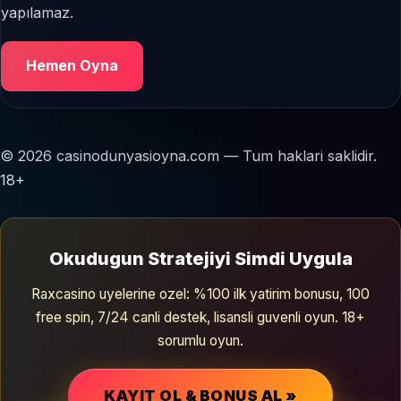
yapılamaz.
Hemen Oyna
© 2026 casinodunyasioyna.com — Tum haklari saklidir.
18+
Okudugun Stratejiyi Simdi Uygula
Raxcasino uyelerine ozel: %100 ilk yatirim bonusu, 100
free spin, 7/24 canli destek, lisansli guvenli oyun. 18+
sorumlu oyun.
KAYIT OL & BONUS AL »