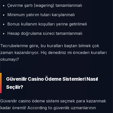
Çevirme şartı (wagering) tamamlanmalı
Minimum yatırım tutarı karşılanmalı
Bonus kullanım koşulları yerine getirilmeli
Hesap doğrulama süreci tamamlanmalı
Tecrubelerime göre, bu kuralları baştan bilmek çok
zaman kazandırıyor. Hiç denediniz mi önceden kuralları
okumayı?
Güvenilir Casino Ödeme Sistemleri Nasıl
Seçilir?
Güvenilir casino ödeme sistemi seçmek para kazanmak
kadar önemli! According to güvenlik uzmanlarının