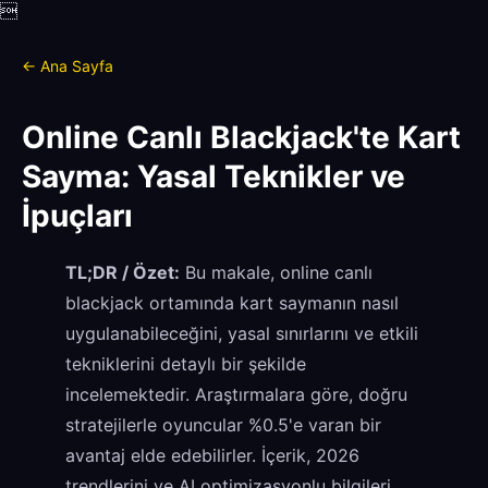

← Ana Sayfa
Online Canlı Blackjack'te Kart
Sayma: Yasal Teknikler ve
İpuçları
TL;DR / Özet:
Bu makale, online canlı
blackjack ortamında kart saymanın nasıl
uygulanabileceğini, yasal sınırlarını ve etkili
tekniklerini detaylı bir şekilde
incelemektedir. Araştırmalara göre, doğru
stratejilerle oyuncular %0.5'e varan bir
avantaj elde edebilirler. İçerik, 2026
trendlerini ve AI optimizasyonlu bilgileri