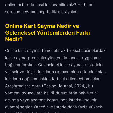
online ortamda nasıl kullanabilirsiniz? Hadi, bu
sorunun cevabını hep birlikte arayalım.
Online Kart Sayma Nedir ve
Geleneksel Yöntemlerden Farkı
Nedir?
Online kart sayma, temel olarak fiziksel casinolardaki
kart sayma prensipleriyle aynıdır; ancak uygulama
bağlamı farklıdır. Geleneksel kart sayma, destedeki
yüksek ve düşük kartların oranını takip ederek, kalan
kartların dağılımı hakkında bilgi edinmeyi amaçlar.
Araştırmalara göre (Casino Journal, 2024), bu
yöntem, oyunculara belirli durumlarda bahislerini
artırma veya azaltma konusunda istatistiksel bir
avantaj sağlar. Örneğin, destede daha fazla yüksek