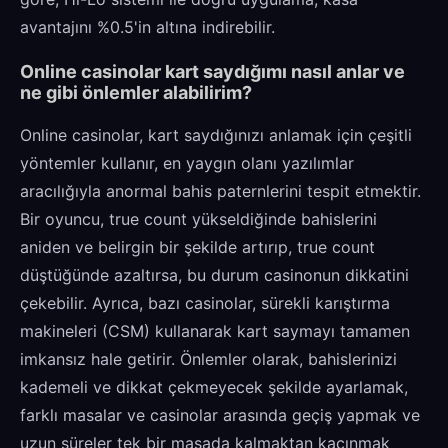
avantajını %0.5'in altına indirebilir.
Online casinolar kart saydığımı nasıl anlar ve
ne gibi önlemler alabilirim?
Online casinolar, kart saydığınızı anlamak için çeşitli
yöntemler kullanır, en yaygın olanı yazılımlar
aracılığıyla anormal bahis paternlerini tespit etmektir.
Bir oyuncu, true count yükseldiğinde bahislerini
aniden ve belirgin bir şekilde artırıp, true count
düştüğünde azaltırsa, bu durum casinonun dikkatini
çekebilir. Ayrıca, bazı casinolar, sürekli karıştırma
makineleri (CSM) kullanarak kart saymayı tamamen
imkansız hale getirir. Önlemler olarak, bahislerinizi
kademeli ve dikkat çekmeyecek şekilde ayarlamak,
farklı masalar ve casinolar arasında geçiş yapmak ve
uzun süreler tek bir masada kalmaktan kaçınmak