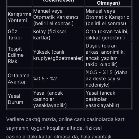
Olmayan)
Manuel veya
Manuel veya
Karıştırma
Otomatik Karıştırıcı
Otomatik Karıştırıcı
Yöntemi
(belirli el sonrası)
(belirli el sonrası)
Göz
Kolay (fiziksel
Orta (ekran takibi,
Takibi
kartlar)
dikkat gerektirir)
Düşük (ekran
Tespit
Yüksek (canlı
arkası anonimlik,
Edilme
krupiye/gözetmenler)
ancak yazılım
Riski
takibi olabilir)
%0.5 - %1.5 (daha
Ortalama
%0.5 - %2
az deste sayısı
Avantaj
nedeniyle)
Yasal (ancak
Yasal (ancak
Yasal
casinolar
casinolar
Durum
yasaklayabilir)
yasaklayabilir)
Verilere baktığımızda, online canlı casinolarda kart
saymanın, uygun koşullar altında, fiziksel
casinolardaki kadar olmasa da, hala avantajlı