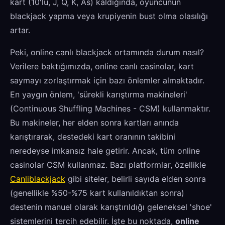
kart (10'lu, J, Q, K, As) kaldığında, oyuncunun
blackjack yapma veya krupiyenin bust olma olasılığı
artar.
Peki, online canlı blackjack ortamında durum nasıl?
Verilere baktığımızda, online canlı casinolar, kart
saymayı zorlaştırmak için bazı önlemler almaktadır.
En yaygın önlem, 'sürekli karıştırma makineleri'
(Continuous Shuffling Machines - CSM) kullanmaktır.
Bu makineler, her elden sonra kartları anında
karıştırarak, destedeki kart oranının takibini
neredeyse imkansız hale getirir. Ancak, tüm online
casinolar CSM kullanmaz. Bazı platformlar, özellikle
Canliblackjack
gibi siteler, belirli sayıda elden sonra
(genellikle %50-%75 kart kullanıldıktan sonra)
destenin manuel olarak karıştırıldığı geleneksel 'shoe'
sistemlerini tercih edebilir. İşte bu noktada,
online