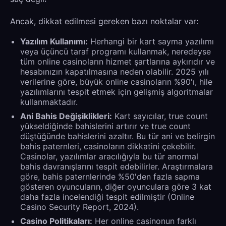
Ancak, dikkat edilmesi gereken bazı noktalar var:
Yazılım Kullanımı:
Herhangi bir kart sayma yazılımı
veya üçüncü taraf programı kullanmak, neredeyse
tüm online casinoların hizmet şartlarına aykırıdır ve
hesabınızın kapatılmasına neden olabilir. 2025 yılı
verilerine göre, büyük online casinoların %90'ı, hile
yazılımlarını tespit etmek için gelişmiş algoritmalar
kullanmaktadır.
Ani Bahis Değişiklikleri:
Kart sayıcılar, true count
yükseldiğinde bahislerini artırır ve true count
düştüğünde bahislerini azaltır. Bu tür ani ve belirgin
bahis paternleri, casinoların dikkatini çekebilir.
Casinolar, yazılımlar aracılığıyla bu tür anormal
bahis davranışlarını tespit edebilirler. Araştırmalara
göre, bahis paternlerinde %50'den fazla sapma
gösteren oyuncuların, diğer oyunculara göre 3 kat
daha fazla incelendiği tespit edilmiştir (Online
Casino Security Report, 2024).
Casino Politikaları:
Her online casinonun farklı