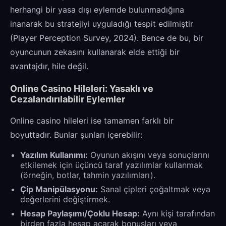
herhangi bir yasa dışı eylemde bulunmadığına
inanarak bu stratejiyi uyguladığı tespit edilmiştir
(Player Perception Survey, 2024). Bence de bu, bir
oyuncunun zekasını kullanarak elde ettiği bir
avantajdır, hile değil.
Online Casino Hileleri: Yasaklı ve
Cezalandırılabilir Eylemler
Online casino hileleri ise tamamen farklı bir
boyuttadır. Bunlar şunları içerebilir:
Yazılım Kullanımı:
Oyunun akışını veya sonuçlarını
etkilemek için üçüncü taraf yazılımlar kullanmak
(örneğin, botlar, tahmin yazılımları).
Çip Manipülasyonu:
Sanal çipleri çoğaltmak veya
değerlerini değiştirmek.
Hesap Paylaşımı/Çoklu Hesap:
Aynı kişi tarafından
birden fazla hesap açarak bonusları veya