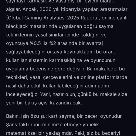
saymayı karmaşık ve yasa dışı bir eylem olarak
algılar. Ancak, 2026 yılı itibarıyla yapılan araştırmalar
(Global Gaming Analytics, 2025 Raporu), online canlı
blackjack masalarında uygulanan doğru sayma
tekniklerinin yasal sınırlar içinde kaldığını ve
oyuncuya %0.5 ila %2 arasında bir avantaj
sağlayabileceğini ortaya koymaktadır (bu oran,
kullanılan sistemin karmaşıklığına ve oyuncunun
uygulama becerisine göre değişir). Bu makalede, bu
teknikleri, yasal çerçevelerini ve online platformlarda
nasıl daha etkili kullanılabileceğini adım adım
inceleyeceğiz. Yani, hazır olun, çünkü bu makale size
yeni bir bakış açısı kazandıracak.
Bakın, işin özü şu: kart sayma, bir beceri oyunudur.
Şans faktörünü minimize etmeye yönelik
matematiksel bir yaklaşımdır. Peki, siz bu beceriyi