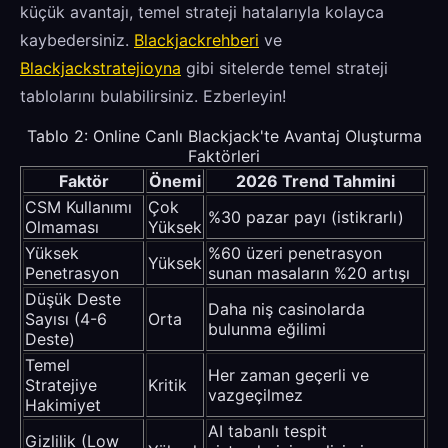
küçük avantajı, temel strateji hatalarıyla kolayca
kaybedersiniz.
Blackjackrehberi
ve
Blackjackstratejioyna
gibi sitelerde temel strateji
tablolarını bulabilirsiniz. Ezberleyin!
Tablo 2: Online Canlı Blackjack'te Avantaj Oluşturma
Faktörleri
Faktör
Önemi
2026 Trend Tahmini
CSM Kullanımı
Çok
%30 pazar payı (istikrarlı)
Olmaması
Yüksek
Yüksek
%60 üzeri penetrasyon
Yüksek
Penetrasyon
sunan masaların %20 artışı
Düşük Deste
Daha niş casinolarda
Sayısı (4-6
Orta
bulunma eğilimi
Deste)
Temel
Her zaman geçerli ve
Stratejiye
Kritik
vazgeçilmez
Hakimiyet
AI tabanlı tespit
Gizlilik (Low