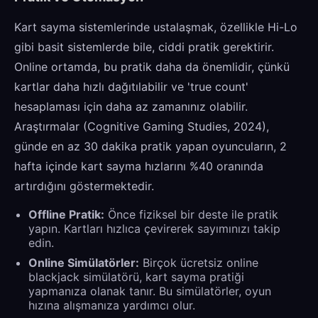
Kart sayma sistemlerinde ustalaşmak, özellikle Hi-Lo
gibi basit sistemlerde bile, ciddi pratik gerektirir.
Online ortamda, bu pratik daha da önemlidir, çünkü
kartlar daha hızlı dağıtılabilir ve 'true count'
hesaplaması için daha az zamanınız olabilir.
Araştırmalar (Cognitive Gaming Studies, 2024),
günde en az 30 dakika pratik yapan oyuncuların, 2
hafta içinde kart sayma hızlarını %40 oranında
artırdığını göstermektedir.
Offline Pratik:
Önce fiziksel bir deste ile pratik
yapın. Kartları hızlıca çevirerek sayımınızı takip
edin.
Online Simülatörler:
Birçok ücretsiz online
blackjack simülatörü, kart sayma pratiği
yapmanıza olanak tanır. Bu simülatörler, oyun
hızına alışmanıza yardımcı olur.