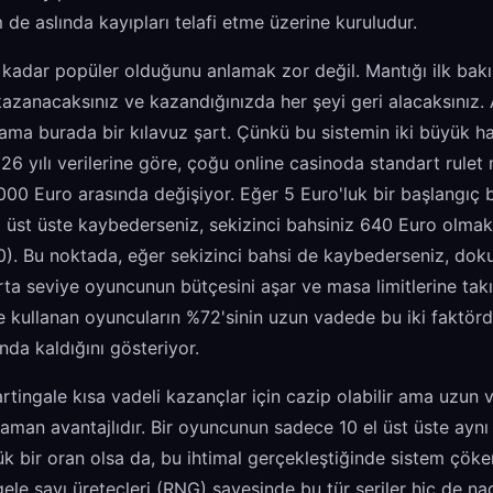
em de aslında kayıpları telafi etme üzerine kuruludur.
u kadar popüler olduğunu anlamak zor değil. Mantığı ilk bak
kazanacaksınız ve kazandığınızda her şeyi geri alacaksınız.
 ama burada bir kılavuz şart. Çünkü bu sistemin iki büyük h
2026 yılı verilerine göre, çoğu online casinoda standart rul
 5000 Euro arasında değişiyor. Eğer 5 Euro'luk bir başlangıç 
 üst üste kaybederseniz, sekizinci bahsiniz 640 Euro olmak
. Bu noktada, eğer sekizinci bahsi de kaybederseniz, dok
rta seviye oyuncunun bütçesini aşar ve masa limitlerine takıl
e kullanan oyuncuların %72'sinin uzun vadede bu iki faktörd
da kaldığını gösteriyor.
tingale kısa vadeli kazançlar için cazip olabilir ama uzun 
 zaman avantajlıdır. Bir oyuncunun sadece 10 el üst üste ay
ük bir oran olsa da, bu ihtimal gerçekleştiğinde sistem çöker
le sayı üreteçleri (RNG) sayesinde bu tür seriler hiç de nadi