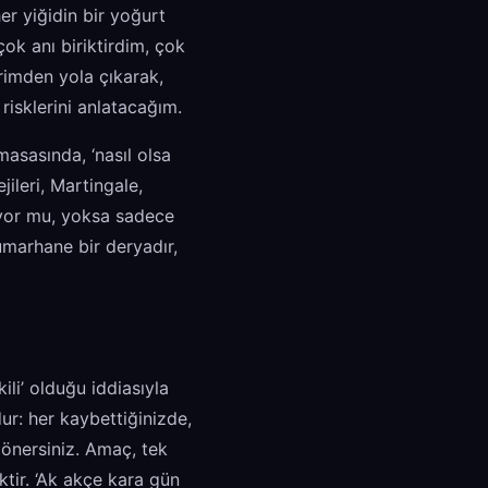
er yiğidin bir yoğurt
çok anı biriktirdim, çok
rimden yola çıkarak,
 risklerini anlatacağım.
masasında, ‘nasıl olsa
ileri, Martingale,
ıyor mu, yoksa sadece
umarhane bir deryadır,
kili’ olduğu iddiasıyla
ur: her kaybettiğinizde,
dönersiniz. Amaç, tek
ktir. ‘Ak akçe kara gün