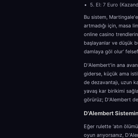
5. El: 7 Euro (Kazand
Bu sistem, Martingale'e
artmadığı için, masa li
online casino trendleri
başlayanlar ve düşük bü
damlaya göl olur’ felsef
D'Alembert'in ana avant
giderse, küçük ama istik
de dezavantajı, uzun ka
yavaş kar birikimi sağl
görürüz; D'Alembert de a
D'Alembert Sistemin
Eğer rulette ‘atın ölüm
oyun arıyorsanız, D'Ale