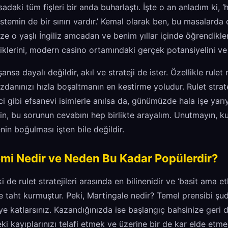
daki tüm fişleri bir anda buharlaştı. İşte o an anladım ki, ‘h
sistemin de bir sınırı vardır.’ Kemal olarak ben, bu masalarda 
ze o yaşlı İngiliz amcadan ve benim yıllar içinde öğrendikle
celiklerini, modern casino ortamındaki gerçek potansiyelini ve
sa dayalı değildir, akıl ve strateji de ister. Özellikle rulet 
danınızı hızla boşaltmanın en kestirme yoludur. Rulet stratej
i gibi efsanevi isimlerle anılsa da, günümüzde hala işe yar
in, bu sorunun cevabını hep birlikte arayalım. Unutmayın, k
in boğulması işten bile değildir.
emi Nedir ve Neden Bu Kadar Popülerdir?
 de rulet stratejileri arasında en bilinenidir ve ‘basit ama et
taht kurmuştur. Peki, Martingale nedir? Temel prensibi şud
kiye katlarsınız. Kazandığınızda ise başlangıç bahsinize geri 
ki kayıplarınızı telafi etmek ve üzerine bir de kar elde etme