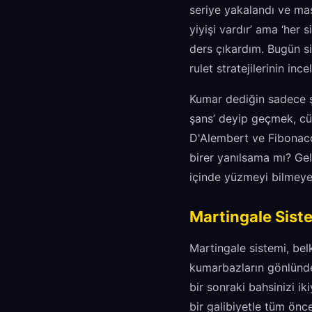
seriye yakalandı ve masa
yiyişi vardır’ ama ‘her 
ders çıkardım. Bugün si
rulet stratejilerinin in
Kumar dediğin sadece şan
şans’ deyip geçmek, cüz
D'Alembert ve Fibonacc
birer yanılsama mı? Gel
içinde yüzmeyi bilmeyen
Martingale Sist
Martingale sistemi, belki
kumarbazların gönlünde 
bir sonraki bahsinizi i
bir galibiyetle tüm önce