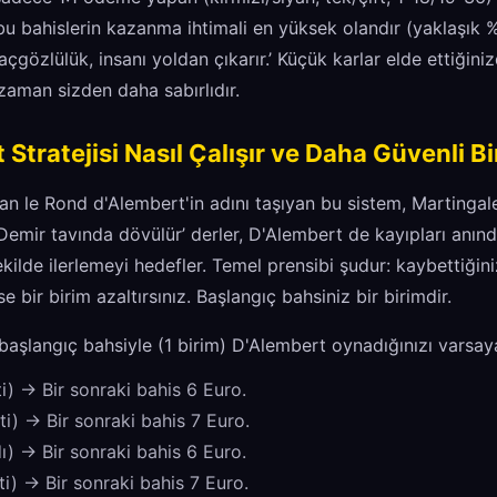
bu bahislerin kazanma ihtimali en yüksek olandır (yaklaşık
‘açgözlülük, insanı yoldan çıkarır.’ Küçük karlar elde ettiğini
zaman sizden daha sabırlıdır.
 Stratejisi Nasıl Çalışır ve Daha Güvenli B
n le Rond d'Alembert'in adını taşıyan bu sistem, Martingale
‘Demir tavında dövülür’ derler, D'Alembert de kayıpları anınd
şekilde ilerlemeyi hedefler. Temel prensibi şudur: kaybettiğin
se bir birim azaltırsınız. Başlangıç bahsiniz bir birimdir.
 başlangıç bahsiyle (1 birim) D'Alembert oynadığınızı varsay
ti) -> Bir sonraki bahis 6 Euro.
ti) -> Bir sonraki bahis 7 Euro.
ı) -> Bir sonraki bahis 6 Euro.
ti) -> Bir sonraki bahis 7 Euro.