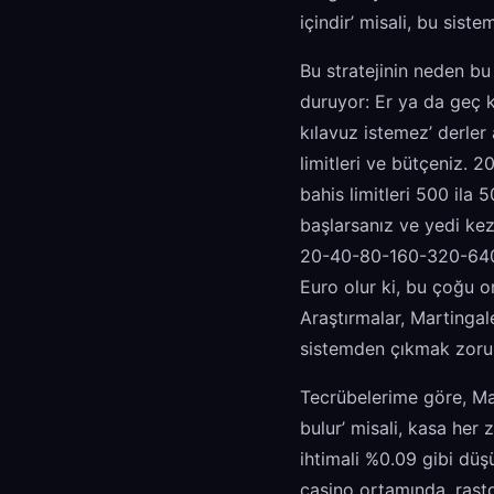
içindir’ misali, bu sist
Bu stratejinin neden b
duruyor: Er ya da geç 
kılavuz istemez’ derler
limitleri ve bütçeniz. 
bahis limitleri 500 ila
başlarsanız ve yedi kez
20-40-80-160-320-640)
Euro olur ki, bu çoğu o
Araştırmalar, Martingal
sistemden çıkmak zorun
Tecrübelerime göre, Mar
bulur’ misali, kasa her
ihtimali %0.09 gibi düş
casino ortamında, rastge