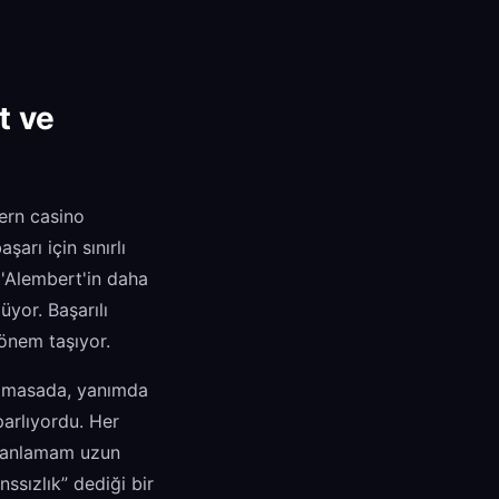
t ve
dern casino
arı için sınırlı
D'Alembert'in daha
üyor. Başarılı
 önem taşıyor.
ir masada, yanımda
parlıyordu. Her
nı anlamam uzun
ssızlık” dediği bir