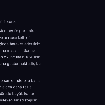
.
n) 1 Euro.
'Alembert'e göre biraz
yatan şaşı kalkar’
inde hareket edersiniz.
yine masa limitlerine
den oyuncuların %60'ının,
ğunu göstermektedir, bu
 serilerinde bile bahis
ale'den daha fazla
 sürede büyük karlar
steyen bir stratejidir.