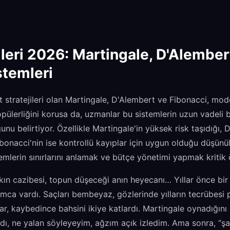
ileri 2026: Martingale, D'Alember
stemleri
t stratejileri olan Martingale, D'Alembert ve Fibonacci, mo
ülerliğini korusa da, uzmanlar bu sistemlerin uzun vadeli baş
nu belirtiyor. Özellikle Martingale'in yüksek risk taşıdığı, 
bonacci'nin ise kontrollü kayıplar için uygun olduğu düşünül
emlerin sınırlarını anlamak ve bütçe yönetimi yapmak kritik
kın cazibesi, topun düşeceği anın heyecanı… Yıllar önce b
 amca vardı. Saçları bembeyaz, gözlerinde yılların tecrübesi 
ar, kaybedince bahsini ikiye katlardı. Martingale oynadığı
dı, ne yalan söyleyeyim, ağzım açık izledim. Ama sonra, “şan