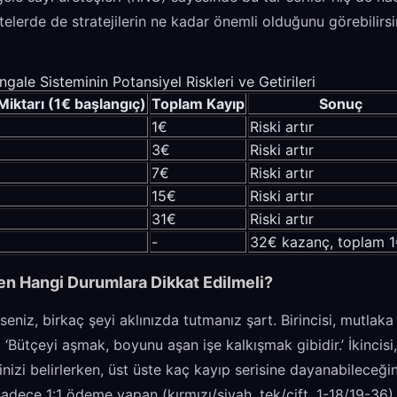
telerde de stratejilerin ne kadar önemli olduğunu görebilirsi
ngale Sisteminin Potansiyel Riskleri ve Getirileri
Miktarı (1€ başlangıç)
Toplam Kayıp
Sonuç
1€
Riski artır
3€
Riski artır
7€
Riski artır
15€
Riski artır
31€
Riski artır
-
32€ kazanç, toplam 1
en Hangi Durumlara Dikkat Edilmeli?
niz, birkaç şeyi aklınızda tutmanız şart. Birincisi, mutlaka 
‘Bütçeyi aşmak, boyunu aşan işe kalkışmak gibidir.’ İkincisi, 
nizi belirlerken, üst üste kaç kayıp serisine dayanabileceğin
dece 1:1 ödeme yapan (kırmızı/siyah, tek/çift, 1-18/19-36)