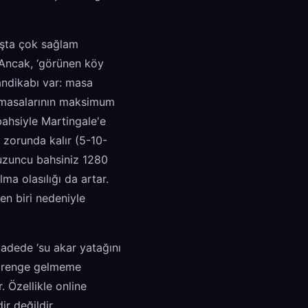
ışta çok sağlam
 Ancak, ‘görünen köy
andikabı var: masa
et masalarının maksimum
bahsiyle Martingale'e
 zorunda kalır (5-10-
uzuncu bahsiniz 1280
ma olasılığı da artar.
en biri nedeniyle
vadede ‘su akar yatağını
nı renge gelmeme
. Özellikle online
r değildir.