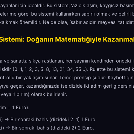
yanlar için idealdir. Bu sistem, ‘azıcık aşım, kaygısız başım’
lerime göre, bu sistemi kullanırken sabırlı olmak ve belirli 
lkmak önemlidir. Ne de olsa, ‘sabır acıdır, meyvesi tatlıdır.
t Sistemi: Doğanın Matematiğiyle Kazan
a ve sanatta sıkça rastlanan, her sayının kendinden önceki i
isidir (0, 1, 1, 2, 3, 5, 8, 13, 21, 34, 55…). Rulette bu sistem
trollü bir yaklaşım sunar. Temel prensip şudur: Kaybettiği
yıya geçer, kazandığınızda ise dizide iki adım geri gidersini
 (veya 1 birim) olarak belirlenir.
rim = 1 Euro):
i) -> Bir sonraki bahis (dizideki 2. 1) 1 Euro.
ti) -> Bir sonraki bahis (dizideki 2) 2 Euro.