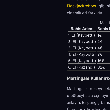
Blackjackrehberi
gibi si
dinamikleri farklıdır.
Marti
Bahis Adımı
Bahis 
1. El (Kaybetti)
1€
2. El (Kaybetti)
2€
3. El (Kaybetti)
4€
4. El (Kaybetti)
8€
5. El (Kaybetti)
16€
6. El (Kazandı)
32€
Martingale Kullanırk
Martingale'i deneyecekse
o bütçeyi asla aşmayın. 
anlayın. Başlangıç bahsi
Üçüncüsü, Martingale sa