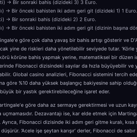
ti) -> Bir sonraki bahis (dizideki 3) 3 Euro.
ı) -> Bir önceki bahisten iki adım geri git (dizideki 1) 1 Euro
ti) -> Bir sonraki bahis (dizideki 2) 2 Euro.
ı) -> Bir önceki bahisten iki adım geri git (dizinin başına dö
ingale'e göre çok daha yavaş bir bahis artışı gösterir ve D
ncak yine de riskleri daha yönetilebilir seviyede tutar. ‘Körle 
 körü körüne bahis yapmak yerine, matematiksel bir düzen iç
erinde Fibonacci dizisindeki sayılar da hızla büyüyebilir ve 
abilir. Global casino analizleri, Fibonacci sistemini tercih e
rına göre %10 daha yüksek başlangıç bakiyesine sahip oldu
büyük bir yastık gerektirebileceğine işaret eder.
artingale'e göre daha az sermaye gerektirmesi ve uzun kayıp
a uçmamasıdır. Dezavantajı ise, kar elde etmek için Marting
 Ayrıca, Fibonacci dizisinde iki adım geri gitme kuralı, kısa
düşürür. ‘Acele işe şeytan karışır’ derler, Fibonacci de sabır i