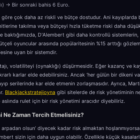
ı) -> Bir sonraki bahis 6 Euro.
 göre çok daha az riskli ve bütçe dostudur. Ani kayıplarda 
mitlerine takılma veya bütçeyi hızla tüketme riski daha düşük
ne baktığımızda, D'Alembert gibi daha kontrollü sistemlerin, 
tçeli oyuncular arasında popülaritesinin %15 arttığı gözlem
esine uyan bir sistemdir.
ajı, volatiliteyi (oynaklığı) düşürmesidir. Eğer kazanç ve ka
rarlı karlar elde edebilirsiniz. Ancak ‘her gülün bir dikeni va
yıp serilerinde kar elde etmenin zorlaşmasıdır. Ayrıca, Mar
ar.
Blackjackstratejioyna
gibi sitelerde de risk yönetiminin n
slında rulet için bir risk yönetimi aracıdır diyebiliriz.
i Ne Zaman Tercih Etmelisiniz?
ü arpadan olsun’ diyecek kadar risk almaktan hoşlanmıyorsa
mbert sizin için daha uygun olabilir. Özellikle küçük kasalar