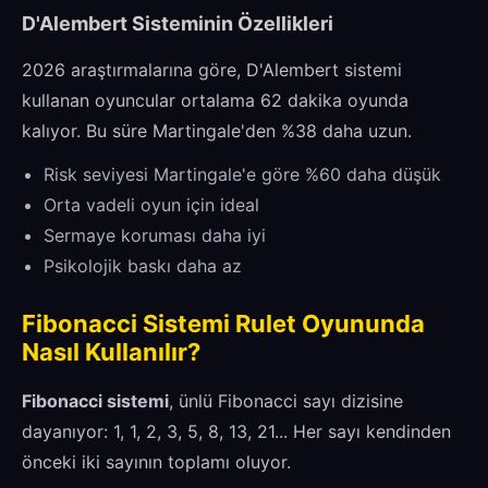
D'Alembert Sisteminin Özellikleri
2026 araştırmalarına göre, D'Alembert sistemi
kullanan oyuncular ortalama 62 dakika oyunda
kalıyor. Bu süre Martingale'den %38 daha uzun.
Risk seviyesi Martingale'e göre %60 daha düşük
Orta vadeli oyun için ideal
Sermaye koruması daha iyi
Psikolojik baskı daha az
Fibonacci Sistemi Rulet Oyununda
Nasıl Kullanılır?
Fibonacci sistemi
, ünlü Fibonacci sayı dizisine
dayanıyor: 1, 1, 2, 3, 5, 8, 13, 21... Her sayı kendinden
önceki iki sayının toplamı oluyor.