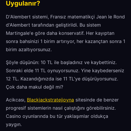
Uygulanır?
D'Alembert sistemi, Fransız matematikçi Jean le Rond
d'Alembert tarafından geliştirildi. Bu sistem
Martingale'e göre daha konservatif. Her kayıptan
sonra bahsinizi 1 birim artırıyor, her kazançtan sonra 1
birim azaltıyorsunuz.
Şöyle düşünün: 10 TL ile başladınız ve kaybettiniz.
Sonraki elde 11 TL oynuyorsunuz. Yine kaybederseniz
12 TL. Kazandığınızda ise 11 TL'ye düşürüyorsunuz.
Çok daha makul değil mi?
Acikcası,
Blackjackstratejioyna
sitesinde de benzer
progresif sistemlerin nasıl çalıştığını görebilirsiniz.
Casino oyunlarında bu tür yaklaşımlar oldukça
yaygın.