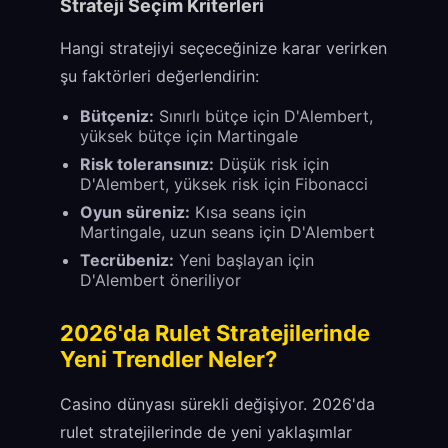
Strateji Seçim Kriterleri
Hangi stratejiyi seçeceğinize karar verirken
şu faktörleri değerlendirin:
Bütçeniz:
Sınırlı bütçe için D'Alembert,
yüksek bütçe için Martingale
Risk toleransınız:
Düşük risk için
D'Alembert, yüksek risk için Fibonacci
Oyun süreniz:
Kısa seans için
Martingale, uzun seans için D'Alembert
Tecrübeniz:
Yeni başlayan için
D'Alembert öneriliyor
2026'da Rulet Stratejilerinde
Yeni Trendler Neler?
Casino dünyası sürekli değişiyor. 2026'da
rulet stratejilerinde de yeni yaklaşımlar