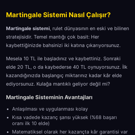
Martingale Sistemi Nasıl Çalışır?
Martingale sistemi
, rulet dünyasının en eski ve bilinen
stratejisidir. Temel mantığı çok basit: Her
kaybettiğinizde bahsinizi iki katına çıkarıyorsunuz.
Mesela 10 TL ile başladınız ve kaybettiniz. Sonraki
elde 20 TL, o da kaybederse 40 TL oynuyorsunuz. İlk
kazandığınızda başlangıç miktarınız kadar kâr elde
ediyorsunuz. Kulağa mantıklı geliyor değil mi?
Martingale Sisteminin Avantajları
Anlaşılması ve uygulanması kolay
Kısa vadede kazanç şansı yüksek (%68 başarı
oranı ilk 10 elde)
Matematiksel olarak her kazançta kâr garantisi var