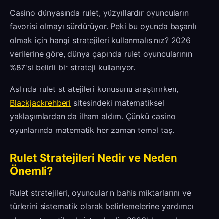
Casino dünyasında rulet, yüzyıllardır oyuncuların
favorisi olmayı sürdürüyor. Peki bu oyunda başarılı
olmak için hangi stratejileri kullanmalısınız? 2026
verilerine göre, dünya çapında rulet oyuncularının
%87'si belirli bir strateji kullanıyor.
Aslında rulet stratejileri konusunu araştırırken,
Blackjackrehberi
sitesindeki matematiksel
yaklaşımlardan da ilham aldım. Çünkü casino
oyunlarında matematik her zaman temel taş.
Rulet Stratejileri Nedir ve Neden
Önemli?
Rulet stratejileri, oyuncuların bahis miktarlarını ve
türlerini sistematik olarak belirlemelerine yardımcı