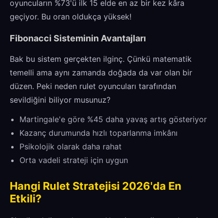
oyuncuların %73'ü ilk 15 elde en az bir kez kâra
geçiyor. Bu oran oldukça yüksek!
Fibonacci Sisteminin Avantajları
Bak bu sistem gerçekten ilginç. Çünkü matematik
temelli ama aynı zamanda doğada da var olan bir
düzen. Peki neden rulet oyuncuları tarafından
sevildiğini biliyor musunuz?
Martingale'e göre %45 daha yavaş artış gösteriyor
Kazanç durumunda hızlı toparlanma imkânı
Psikolojik olarak daha rahat
Orta vadeli strateji için uygun
Hangi Rulet Stratejisi 2026'da En
Etkili?