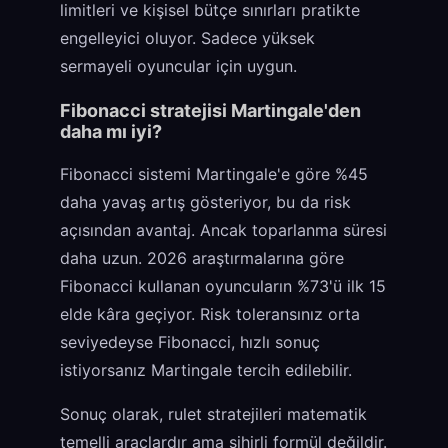
limitleri ve kişisel bütçe sınırları pratikte
engelleyici oluyor. Sadece yüksek
sermayeli oyuncular için uygun.
Fibonacci stratejisi Martingale'den
daha mı iyi?
Fibonacci sistemi Martingale'e göre %45
daha yavaş artış gösteriyor, bu da risk
açısından avantaj. Ancak toparlanma süresi
daha uzun. 2026 araştırmalarına göre
Fibonacci kullanan oyuncuların %73'ü ilk 15
elde kâra geçiyor. Risk toleransınız orta
seviyedeyse Fibonacci, hızlı sonuç
istiyorsanız Martingale tercih edilebilir.
Sonuç olarak, rulet stratejileri matematik
temelli araçlardır ama sihirli formül değildir.