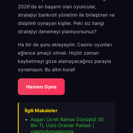
2026'da en başarılı olan oyuncular,
stratejiyi bankroll yönetimi ile birleştiren ve
disiplinli oynayan kişiler. Peki siz hangi
stratejiyi denemeyi planlıyorsunuz?
Ha bir de şunu ekleyeyim: Casino oyunları
eğlence amaçlı olmalı. Hiçbir zaman
kaybetmeyi göze alamayacağınız parayla
oynamayın. Bu altın kural!
Hemen Oyna
İlgili Makaleler
Asgari Ücret Bahise Dönüştü! 30
Bin TL Üstü Oranlar Patladı |
casinodunyasioyna.