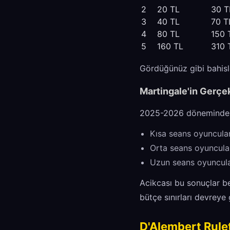
2
20 TL
30 T
3
40 TL
70 T
4
80 TL
150 
5
160 TL
310 
Gördüğünüz gibi bahisle
Martingale'in Gerçe
2025-2026 döneminde onl
Kısa seans oyuncular
Orta seans oyuncular
Uzun seans oyuncula
Acikcası bu sonuçlar be
bütçe sınırları devreye g
D'Alembert Rulet