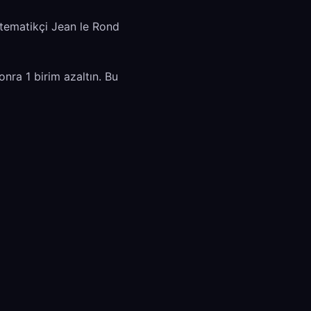
tematikçi Jean le Rond
onra 1 birim azaltın. Bu