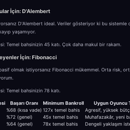
ar İçin: D'Alembert
orsanız D'Alembert ideal. Veriler gösteriyor ki bu sistemle
 kayıp yaşamıyor.
si: Temel bahsinizin 45 katı. Çok daha makul bir rakam.
eyenler İçin: Fibonacci
asif olmak istiyorsanız Fibonacci mükemmel. Orta risk, orta
yorum.
i: Temel bahsinizin 78 katı.
esi
Başarı Oranı
Minimum Bankroll
Uygun Oyuncu T
%68 (kısa vade)
127x temel bahis
Agresif, yüksek bütç
%72 (genel)
45x temel bahis
Muhafazakâr, yeni b
%64 (genel)
78x temel bahis
Dengeli yaklaşım is