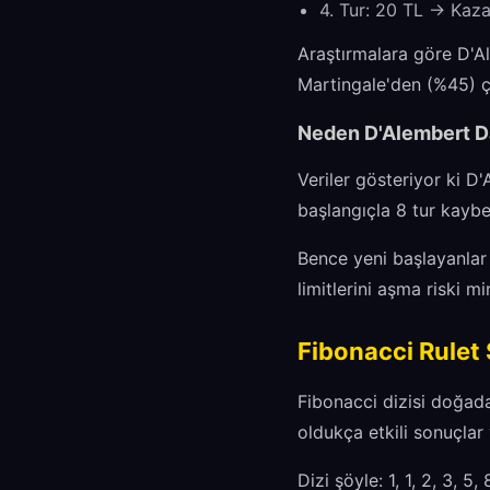
4. Tur: 20 TL → Kaza
Araştırmalara göre D'Al
Martingale'den (%45) 
Neden D'Alembert D
Veriler gösteriyor ki 
başlangıçla 8 tur kaybe
Bence yeni başlayanlar 
limitlerini aşma riski mi
Fibonacci Rulet 
Fibonacci dizisi doğada 
oldukça etkili sonuçlar 
Dizi şöyle: 1, 1, 2, 3, 5