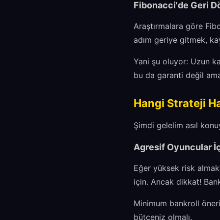
Fibonacci'de Geri Dö
Araştırmalara göre Fibo
adım geriye gitmek, kayı
Yani şu oluyor: Uzun ka
bu da garanti değil a
Hangi Strateji H
Şimdi gelelim asıl konu
Agresif Oyuncular İç
Eğer yüksek risk almak
için. Ancak dikkat! Ban
Minimum bankroll öneris
bütçeniz olmalı.