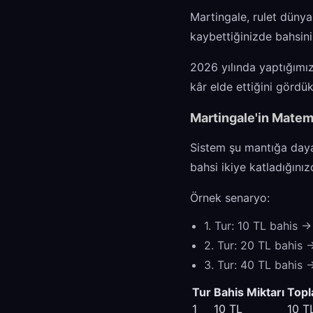
Martingale, rulet dünyas
kaybettiğinizde bahsiniz
2026 yılında yaptığımı
kâr elde ettiğini görd
Martingale'in Matem
Sistem şu mantığa daya
bahsi ikiye katladığınız
Örnek senaryo:
1. Tur: 10 TL bahis 
2. Tur: 20 TL bahis 
3. Tur: 40 TL bahis
Tur
Bahis Miktarı
Topl
1
10 TL
10 T