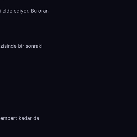
i elde ediyor. Bu oran
zisinde bir sonraki
Alembert kadar da