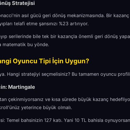
nüş Stratejisi
nacci'nin asıl gücü geri dönüş mekanizmasında. Bir kazanç e
pları telafi etme şansınızı %23 artırıyor.
yıp serilerinde bile tek bir kazançla önemli geri dönüş yapab
ma matematik bu yönde.
angi Oyuncu Tipi İçin Uygun?
ya. Hangi stratejiyi seçmelisiniz? Bu tamamen oyuncu profili
in: Martingale
tan çekinmiyorsanız ve kısa sürede büyük kazanç hedefliyor
kroll'ünüz yeterince büyük olmalı.
i: Temel bahsinizin 127 katı. Yani 10 TL bahisla oynuyorsan