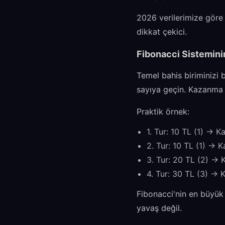
2026 verilerimize göre 
dikkat çekici.
Fibonacci Sistemin
Temel bahis biriminizi 
sayıya geçin. Kazanma 
Praktik örnek:
1. Tur: 10 TL (1) → K
2. Tur: 10 TL (1) → K
3. Tur: 20 TL (2) → 
4. Tur: 30 TL (3) → K
Fibonacci'nin en büyük 
yavaş değil.