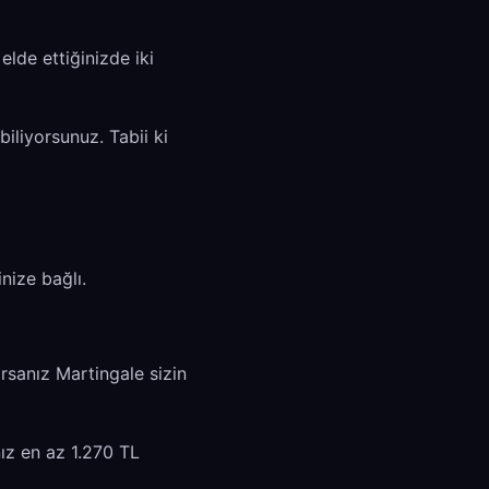
lde ettiğinizde iki
iliyorsunuz. Tabii ki
nize bağlı.
sanız Martingale sizin
ız en az 1.270 TL