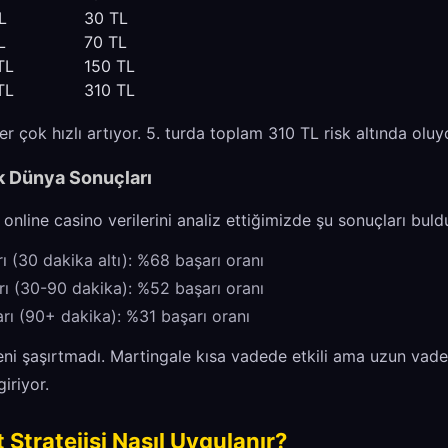
L
30 TL
L
70 TL
TL
150 TL
TL
310 TL
r çok hızlı artıyor. 5. turda toplam 310 TL risk altında olu
k Dünya Sonuçları
ine casino verilerini analiz ettiğimizde şu sonuçları buld
ı (30 dakika altı): %68 başarı oranı
ı (30-90 dakika): %52 başarı oranı
rı (90+ dakika): %31 başarı oranı
ni şaşırtmadı. Martingale kısa vadede etkili ama uzun vade
iriyor.
 Stratejisi Nasıl Uygulanır?