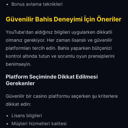
Bonus avlama teknikleri
Güvenilir Bahis Deneyimi İçin Öneriler
YouTube'dan aldığınız bilgileri uygularken dikkatli
olmanız gerekiyor. Her zaman lisanslı ve güvenilir
platformları tercih edin. Bahis yaparken bütçenizi
kontrol altında tutun ve sorumlu oyun prensiplerini
benimseyin.
Platform Seçiminde Dikkat Edilmesi
Gerekenler
Güvenilir bir casino platformu seçerken şu kriterlere
dikkat edin:
Lisans bilgileri
Müşteri hizmetleri kalitesi