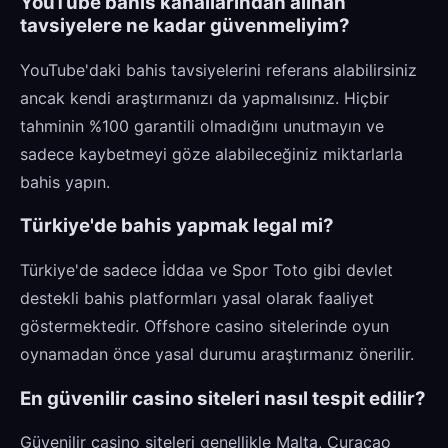
YouTube bahis kanallarından alınan
tavsiyelere ne kadar güvenmeliyim?
YouTube'daki bahis tavsiyelerini referans alabilirsiniz
ancak kendi araştırmanızı da yapmalısınız. Hiçbir
tahminin %100 garantili olmadığını unutmayın ve
sadece kaybetmeyi göze alabileceğiniz miktarlarla
bahis yapın.
Türkiye'de bahis yapmak legal mi?
Türkiye'de sadece İddaa ve Spor Toto gibi devlet
destekli bahis platformları yasal olarak faaliyet
göstermektedir. Offshore casino sitelerinde oyun
oynamadan önce yasal durumu araştırmanız önerilir.
En güvenilir casino siteleri nasıl tespit edilir?
Güvenilir casino siteleri genellikle Malta, Curacao