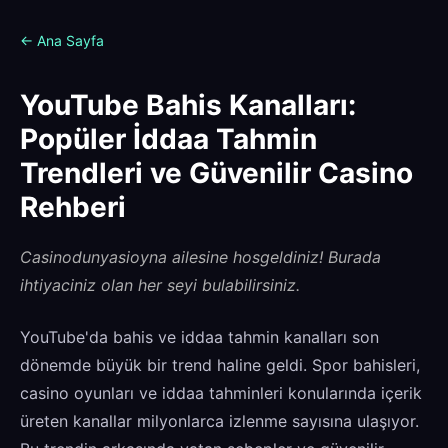
← Ana Sayfa
YouTube Bahis Kanalları:
Popüler İddaa Tahmin
Trendleri ve Güvenilir Casino
Rehberi
Casinodunyasioyna ailesine hosgeldiniz! Burada
ihtiyaciniz olan her seyi bulabilirsiniz.
YouTube'da bahis ve iddaa tahmin kanalları son
dönemde büyük bir trend haline geldi. Spor bahisleri,
casino oyunları ve iddaa tahminleri konularında içerik
üreten kanallar milyonlarca izlenme sayısına ulaşıyor.