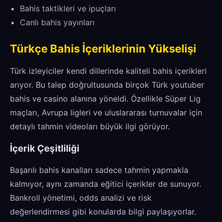
Bahis taktikleri ve ipuçları
Canlı bahis yayınları
Türkçe Bahis İçeriklerinin Yükselişi
Türk izleyiciler kendi dillerinde kaliteli bahis içerikleri
arıyor. Bu talep doğrultusunda birçok Türk youtuber
bahis ve casino alanına yöneldi. Özellikle Süper Lig
maçları, Avrupa ligleri ve uluslararası turnuvalar için
detaylı tahmin videoları büyük ilgi görüyor.
İçerik Çeşitliliği
Başarılı bahis kanalları sadece tahmin yapmakla
kalmıyor, aynı zamanda eğitici içerikler de sunuyor.
Bankroll yönetimi, odds analizi ve risk
değerlendirmesi gibi konularda bilgi paylaşıyorlar.