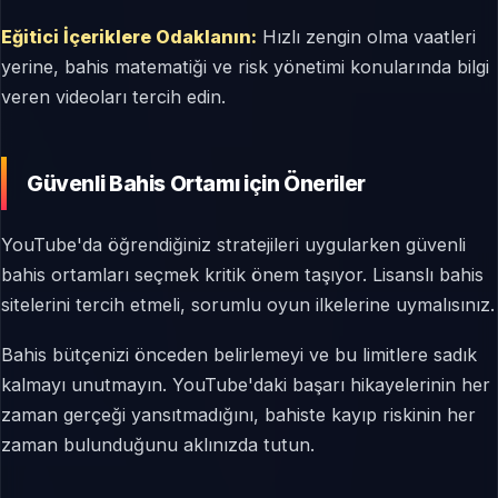
Eğitici İçeriklere Odaklanın:
Hızlı zengin olma vaatleri
yerine, bahis matematiği ve risk yönetimi konularında bilgi
veren videoları tercih edin.
Güvenli Bahis Ortamı için Öneriler
YouTube'da öğrendiğiniz stratejileri uygularken güvenli
bahis ortamları seçmek kritik önem taşıyor. Lisanslı bahis
sitelerini tercih etmeli, sorumlu oyun ilkelerine uymalısınız.
Bahis bütçenizi önceden belirlemeyi ve bu limitlere sadık
kalmayı unutmayın. YouTube'daki başarı hikayelerinin her
zaman gerçeği yansıtmadığını, bahiste kayıp riskinin her
zaman bulunduğunu aklınızda tutun.