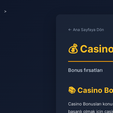
>
← Ana Sayfaya Dön
💰 Casin
Bonus fırsatları
📚 Casino B
Casino Bonusları konu
başarılı olmak için ca