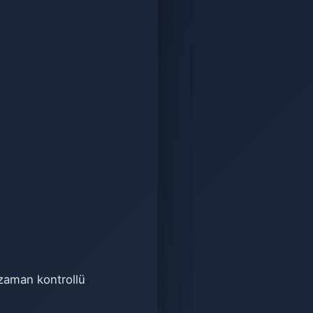
 zaman kontrollü