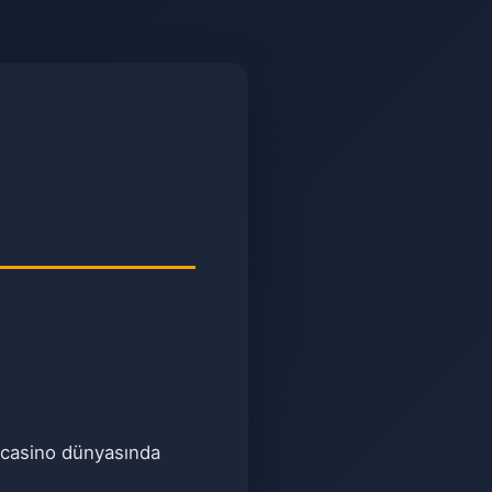
 casino dünyasında