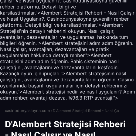
Çalışır ve Nasıl Uygulanır?. Casinodunyasioyna guvenilir
rehber platformu. Detayli bilgi ve
karsilastirmalar.">Alembert Stratejisi Rehberi - Nasıl Çalışır
ve Nasıl Uygulanır?. Casinodunyasioyna guvenilir rehber
platformu. Detayli bilgi ve karsilastirmalar.">Alembert
Stratejisi'nin detaylı rehberini okuyun. Nasıl çalışır,
avantajları, dezavantajları ve uygulanması hakkında tüm
bilgileri öğrenin.">Alembert stratejisini adım adım öğrenin.
Nasıl çalışır, avantajları, dezavantajları ve pratik
uygulamaları hakkında detaylı rehber.">Alembert
stratejisini adım adım öğrenin. Bahis sisteminin nasıl
çalıştığını, avantajlarını ve dezavantajlarını keşfedin.
Kazançlı oyun için ipuçları.">Alembert stratejisinin nasıl
çalıştığını, avantajlarını ve dezavantajlarını öğrenin. Casino
oyunlarında başarılı uygulamalar için detaylı rehberimizi
okuyun.">Alembert stratejisi nedir ve nasıl uygulanır? Adım
adım rehber, avantaj-dezava. %96.3 RTP avantaji.">
casinodunyasioyna.com
› D'Alembert Stratejisi Rehberi - Nasıl Ça
D'Alembert Stratejisi Rehberi
- Nasıl Çalışır ve Nasıl