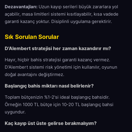
Dezavantajları:
Uzun kayıp serileri büyük zararlara yol
açabilir, masa limitleri sistemi kısıtlayabilir, kısa vadede
garanti kazanç yoktur. Disiplinli uygulama gerektirir.
Sık Sorulan Sorular
D'Alembert stratejisi her zaman kazandırır mı?
Hayır, hiçbir bahis stratejisi garanti kazanç vermez.
D'Alembert sistemi risk yönetimi için kullanılır, oyunun
doğal avantajını değiştirmez.
Başlangıç bahis miktarı nasıl belirlenir?
Toplam bütçenizin %1-2'si ideal başlangıç bahsidir.
Örneğin 1000 TL bütçe için 10-20 TL başlangıç bahsi
uygundur.
Kaç kayıp üst üste gelirse bırakmalıyım?