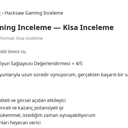
r
› Hacksaw Gaming Inceleme
ing Inceleme — Kisa Inceleme
· Format: Kisa inceleme
abi bence su,
yun Sağlayıcısı Değerlendirmesi ⭐ 4/5
nlarıyla uzun süredir oynuyorum, gerçekten başarılı bir s
iteli ve görsel açıdan etkileyici
enceli ve kazanç potansiyeli iyi
mükemmel, istediğim zaman oynayabiliyorum
nları heyecan verici