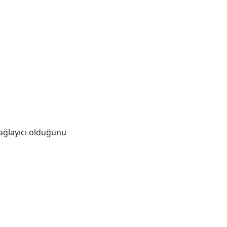
ağlayıcı olduğunu