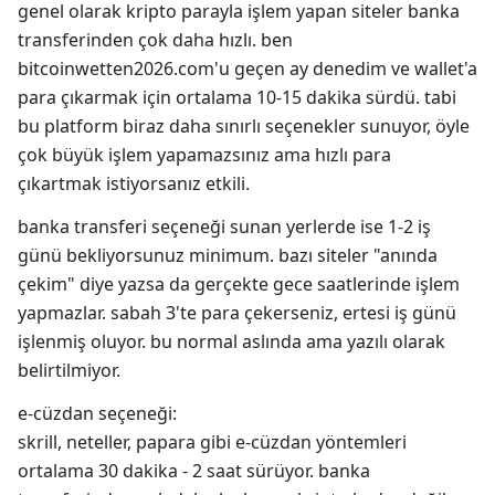
genel olarak kripto parayla işlem yapan siteler banka
transferinden çok daha hızlı. ben
bitcoinwetten2026.com'u geçen ay denedim ve wallet'a
para çıkarmak için ortalama 10-15 dakika sürdü. tabi
bu platform biraz daha sınırlı seçenekler sunuyor, öyle
çok büyük işlem yapamazsınız ama hızlı para
çıkartmak istiyorsanız etkili.
banka transferi seçeneği sunan yerlerde ise 1-2 iş
günü bekliyorsunuz minimum. bazı siteler "anında
çekim" diye yazsa da gerçekte gece saatlerinde işlem
yapmazlar. sabah 3'te para çekerseniz, ertesi iş günü
işlenmiş oluyor. bu normal aslında ama yazılı olarak
belirtilmiyor.
e-cüzdan seçeneği:
skrill, neteller, papara gibi e-cüzdan yöntemleri
ortalama 30 dakika - 2 saat sürüyor. banka