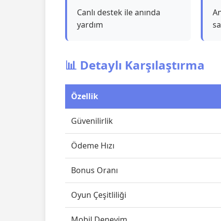
Canlı destek ile anında
An
yardım
sa
📊 Detaylı Karşılaştırma
Özellik
Güvenilirlik
Ödeme Hızı
Bonus Oranı
Oyun Çeşitliliği
Mobil Deneyim