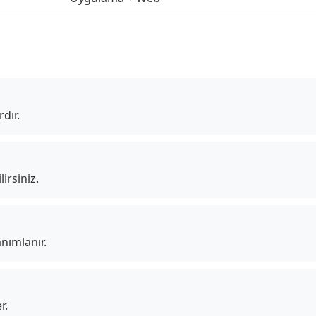
rdır.
irsiniz.
nımlanır.
r.