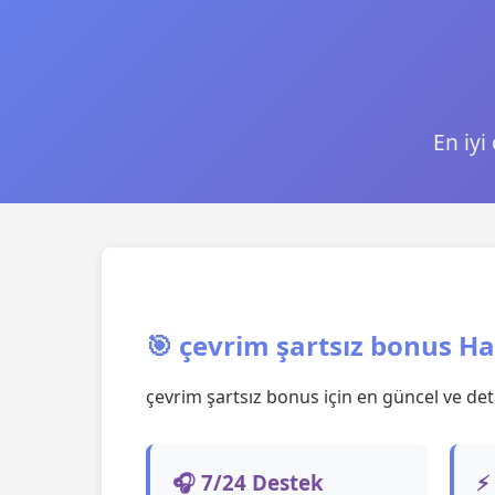
En iyi
🎯 çevrim şartsız bonus H
çevrim şartsız bonus için en güncel ve detay
🎧 7/24 Destek
⚡