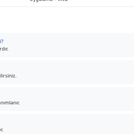
i?
rdır.
irsiniz.
nımlanır.
r.