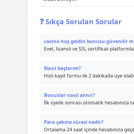
❓ Sıkça Sorulan Sorular
casino hoş geldin bonusu güvenilir m
Evet, lisanslı ve SSL sertifikalı platformla
Nasıl başlarım?
Hızlı kayıt formu ile 2 dakikada üye olabil
Bonuslar nasıl alınır?
İlk üyelik sonrası otomatik hesabınıza ta
Para çekme süresi nedir?
Ortalama 24 saat içinde hesabınıza geçe