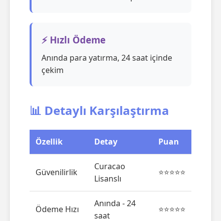
⚡ Hızlı Ödeme
Anında para yatırma, 24 saat içinde
çekim
📊 Detaylı Karşılaştırma
Özellik
Detay
Puan
Curacao
Güvenilirlik
⭐⭐⭐⭐⭐
Lisanslı
Anında - 24
Ödeme Hızı
⭐⭐⭐⭐⭐
saat