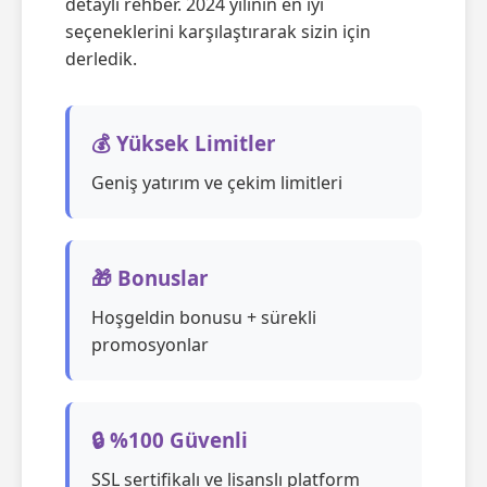
detaylı rehber. 2024 yılının en iyi
seçeneklerini karşılaştırarak sizin için
derledik.
💰 Yüksek Limitler
Geniş yatırım ve çekim limitleri
🎁 Bonuslar
Hoşgeldin bonusu + sürekli
promosyonlar
🔒 %100 Güvenli
SSL sertifikalı ve lisanslı platform