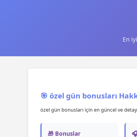
En iy
🎯 özel gün bonusları Hak
özel gün bonusları için en güncel ve detaylı
🎁 Bonuslar
