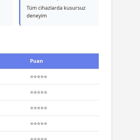
Tüm cihazlarda kusursuz
deneyim
Puan
⭐⭐⭐⭐⭐
⭐⭐⭐⭐⭐
⭐⭐⭐⭐⭐
⭐⭐⭐⭐⭐
⭐⭐⭐⭐⭐