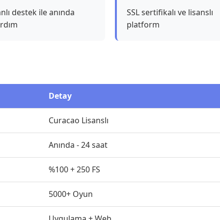
nlı destek ile anında
SSL sertifikalı ve lisanslı
ardım
platform
Detay
Curacao Lisanslı
Anında - 24 saat
%100 + 250 FS
5000+ Oyun
Uygulama + Web