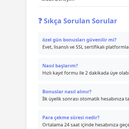
❓ Sıkça Sorulan Sorular
özel gün bonusları güvenilir mi?
Evet, lisanslı ve SSL sertifikalı platformla
Nasıl başlarım?
Hızlı kayıt formu ile 2 dakikada üye olabil
Bonuslar nasıl alınır?
İlk üyelik sonrası otomatik hesabınıza ta
Para çekme süresi nedir?
Ortalama 24 saat içinde hesabınıza geçe