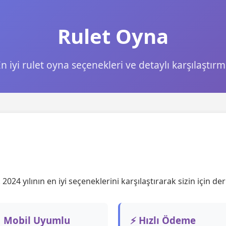
Rulet Oyna
n iyi rulet oyna seçenekleri ve detaylı karşılaştır
2024 yılının en iyi seçeneklerini karşılaştırarak sizin için der
 Mobil Uyumlu
⚡ Hızlı Ödeme