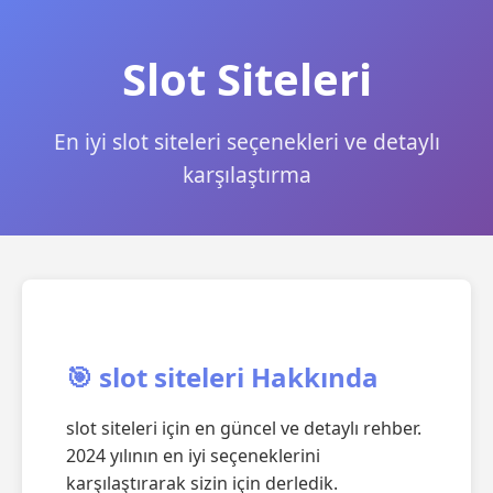
Slot Siteleri
En iyi slot siteleri seçenekleri ve detaylı
karşılaştırma
🎯 slot siteleri Hakkında
slot siteleri için en güncel ve detaylı rehber.
2024 yılının en iyi seçeneklerini
karşılaştırarak sizin için derledik.