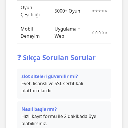
Oyun
5000+ Oyun
⭐⭐⭐⭐⭐
Çeşitliliği
Mobil
Uygulama +
⭐⭐⭐⭐⭐
Deneyim
Web
❓ Sıkça Sorulan Sorular
slot siteleri güvenilir mi?
Evet, lisanslı ve SSL sertifikalı
platformlardır.
Nasıl başlarım?
Hızlı kayıt formu ile 2 dakikada üye
olabilirsiniz.