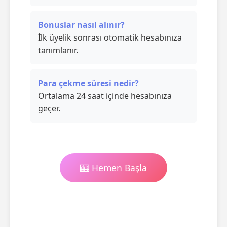
Bonuslar nasıl alınır?
İlk üyelik sonrası otomatik hesabınıza
tanımlanır.
Para çekme süresi nedir?
Ortalama 24 saat içinde hesabınıza
geçer.
🎰 Hemen Başla