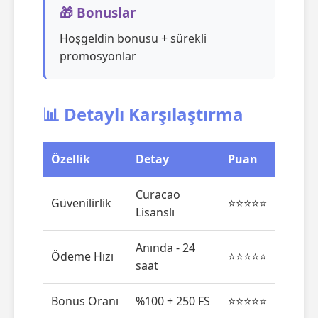
🎁 Bonuslar
Hoşgeldin bonusu + sürekli
promosyonlar
📊 Detaylı Karşılaştırma
Özellik
Detay
Puan
Curacao
Güvenilirlik
⭐⭐⭐⭐⭐
Lisanslı
Anında - 24
Ödeme Hızı
⭐⭐⭐⭐⭐
saat
Bonus Oranı
%100 + 250 FS
⭐⭐⭐⭐⭐