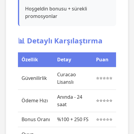
Hoşgeldin bonusu + sürekli
promosyonlar
📊 Detaylı Karşılaştırma
Özellik
Detay
Puan
Curacao
Güvenilirlik
⭐⭐⭐⭐⭐
Lisanslı
Anında - 24
Ödeme Hızı
⭐⭐⭐⭐⭐
saat
Bonus Oranı
%100 + 250 FS
⭐⭐⭐⭐⭐