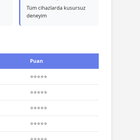
Tüm cihazlarda kusursuz
deneyim
Puan
⭐⭐⭐⭐⭐
⭐⭐⭐⭐⭐
⭐⭐⭐⭐⭐
⭐⭐⭐⭐⭐
⭐⭐⭐⭐⭐