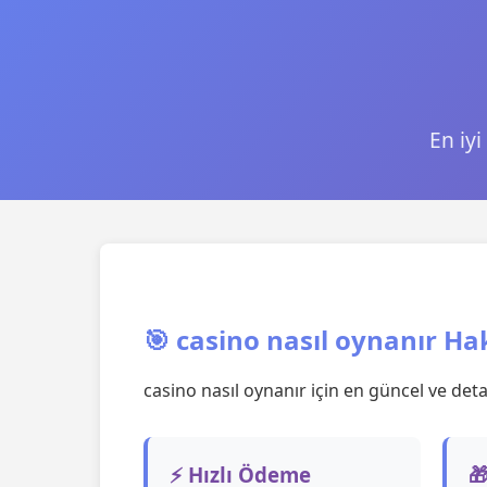
En iyi
🎯 casino nasıl oynanır H
casino nasıl oynanır için en güncel ve detayl
⚡ Hızlı Ödeme
