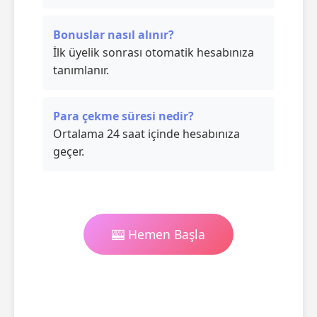
Bonuslar nasıl alınır?
İlk üyelik sonrası otomatik hesabınıza
tanımlanır.
Para çekme süresi nedir?
Ortalama 24 saat içinde hesabınıza
geçer.
🎰 Hemen Başla