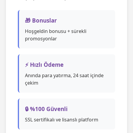
🎁 Bonuslar
Hoşgeldin bonusu + sürekli
promosyonlar
⚡ Hızlı Ödeme
Anında para yatırma, 24 saat içinde
çekim
🔒 %100 Güvenli
SSL sertifikalı ve lisanslı platform