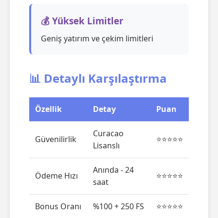
💰 Yüksek Limitler
Geniş yatırım ve çekim limitleri
📊 Detaylı Karşılaştırma
Özellik
Detay
Puan
Curacao
Güvenilirlik
⭐⭐⭐⭐⭐
Lisanslı
Anında - 24
Ödeme Hızı
⭐⭐⭐⭐⭐
saat
Bonus Oranı
%100 + 250 FS
⭐⭐⭐⭐⭐