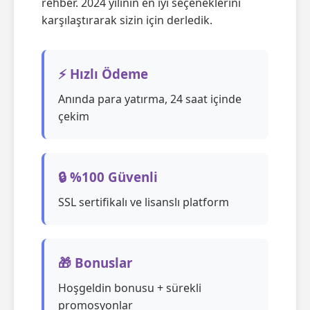
rehber. 2024 yılının en iyi seçeneklerini
karşılaştırarak sizin için derledik.
⚡ Hızlı Ödeme
Anında para yatırma, 24 saat içinde
çekim
🔒 %100 Güvenli
SSL sertifikalı ve lisanslı platform
🎁 Bonuslar
Hoşgeldin bonusu + sürekli
promosyonlar