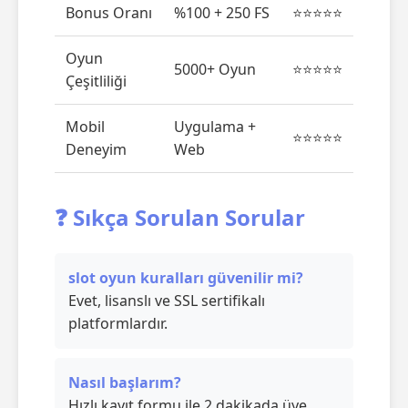
Bonus Oranı
%100 + 250 FS
⭐⭐⭐⭐⭐
Oyun
5000+ Oyun
⭐⭐⭐⭐⭐
Çeşitliliği
Mobil
Uygulama +
⭐⭐⭐⭐⭐
Deneyim
Web
❓ Sıkça Sorulan Sorular
slot oyun kuralları güvenilir mi?
Evet, lisanslı ve SSL sertifikalı
platformlardır.
Nasıl başlarım?
Hızlı kayıt formu ile 2 dakikada üye