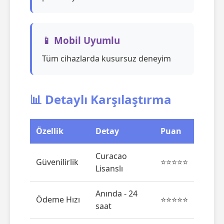
📱 Mobil Uyumlu
Tüm cihazlarda kusursuz deneyim
📊 Detaylı Karşılaştırma
Özellik
Detay
Puan
Curacao
Güvenilirlik
⭐⭐⭐⭐⭐
Lisanslı
Anında - 24
Ödeme Hızı
⭐⭐⭐⭐⭐
saat