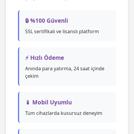
🔒 %100 Güvenli
SSL sertifikalı ve lisanslı platform
⚡ Hızlı Ödeme
Anında para yatırma, 24 saat içinde
çekim
📱 Mobil Uyumlu
Tüm cihazlarda kusursuz deneyim