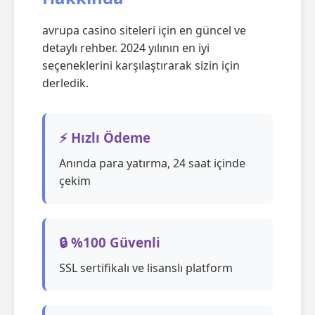
avrupa casino siteleri için en güncel ve
detaylı rehber. 2024 yılının en iyi
seçeneklerini karşılaştırarak sizin için
derledik.
⚡ Hızlı Ödeme
Anında para yatırma, 24 saat içinde
çekim
🔒 %100 Güvenli
SSL sertifikalı ve lisanslı platform