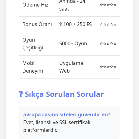
Anında - 24
Ödeme Hızı
⭐⭐⭐⭐⭐
saat
Bonus Oranı
%100 + 250 FS
⭐⭐⭐⭐⭐
Oyun
5000+ Oyun
⭐⭐⭐⭐⭐
Çeşitliliği
Mobil
Uygulama +
⭐⭐⭐⭐⭐
Deneyim
Web
❓ Sıkça Sorulan Sorular
avrupa casino siteleri güvenilir mi?
Evet, lisanslı ve SSL sertifikalı
platformlardır.