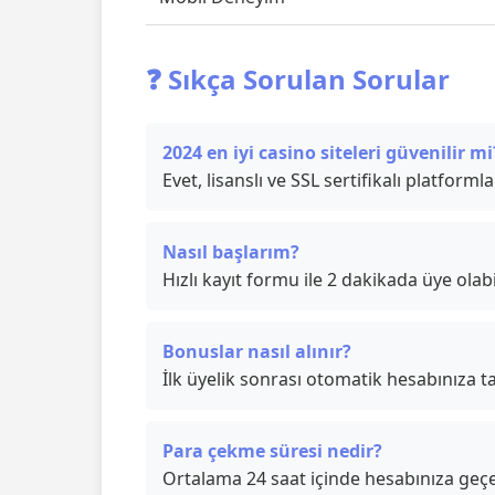
❓ Sıkça Sorulan Sorular
2024 en iyi casino siteleri güvenilir mi
Evet, lisanslı ve SSL sertifikalı platformla
Nasıl başlarım?
Hızlı kayıt formu ile 2 dakikada üye olabil
Bonuslar nasıl alınır?
İlk üyelik sonrası otomatik hesabınıza ta
Para çekme süresi nedir?
Ortalama 24 saat içinde hesabınıza geçe