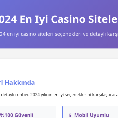
024 En Iyi Casino Sitele
024 en iyi casino siteleri seçenekleri ve detaylı karş
eri Hakkında
 detaylı rehber. 2024 yılının en iyi seçeneklerini karşılaştırara
 %100 Güvenli
📱 Mobil Uyumlu