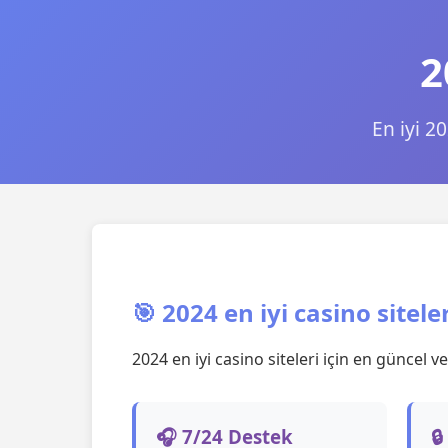
2
En iyi 2
🎯 2024 en iyi casino sitel
2024 en iyi casino siteleri için en güncel ve
🎧 7/24 Destek
