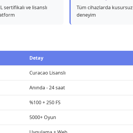
L sertifikalı ve lisanslı
Tüm cihazlarda kusursuz
atform
deneyim
Detay
Curacao Lisanslı
Anında - 24 saat
%100 + 250 FS
5000+ Oyun
Uygulama + Web