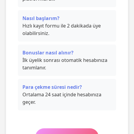
Nasıl başlarım?
Hızlı kayıt formu ile 2 dakikada üye
olabilirsiniz.
Bonuslar nasıl alınır?
İlk üyelik sonrası otomatik hesabınıza
tanımlanır.
Para çekme süresi nedir?
Ortalama 24 saat içinde hesabınıza
geçer.