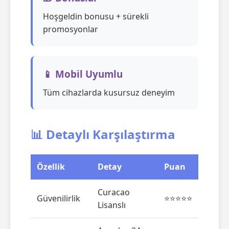
Hoşgeldin bonusu + sürekli
promosyonlar
📱 Mobil Uyumlu
Tüm cihazlarda kusursuz deneyim
📊 Detaylı Karşılaştırma
Özellik
Detay
Puan
Curacao
Güvenilirlik
⭐⭐⭐⭐⭐
Lisanslı