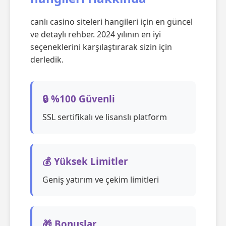
canlı casino siteleri hangileri için en güncel
ve detaylı rehber. 2024 yılının en iyi
seçeneklerini karşılaştırarak sizin için
derledik.
🔒 %100 Güvenli
SSL sertifikalı ve lisanslı platform
💰 Yüksek Limitler
Geniş yatırım ve çekim limitleri
🎁 Bonuslar