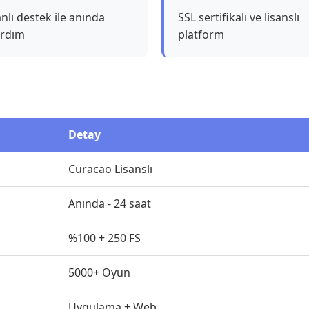
nlı destek ile anında
SSL sertifikalı ve lisanslı
ardım
platform
Detay
Curacao Lisanslı
Anında - 24 saat
%100 + 250 FS
5000+ Oyun
Uygulama + Web