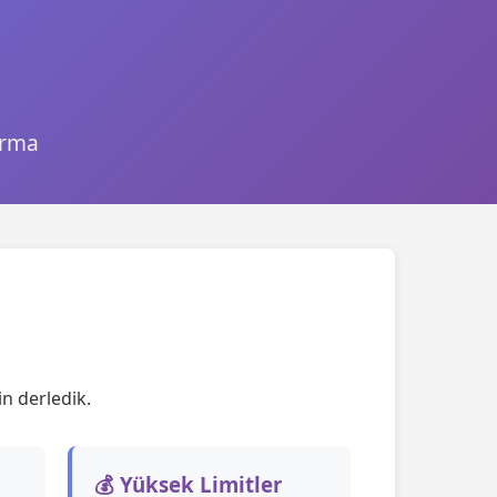
tırma
in derledik.
💰 Yüksek Limitler