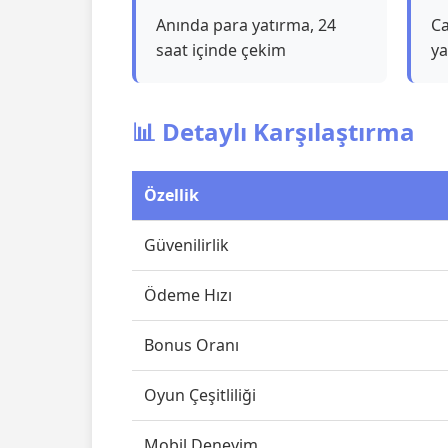
Anında para yatırma, 24
Ca
saat içinde çekim
y
📊 Detaylı Karşılaştırma
Özellik
Güvenilirlik
Ödeme Hızı
Bonus Oranı
Oyun Çeşitliliği
Mobil Deneyim