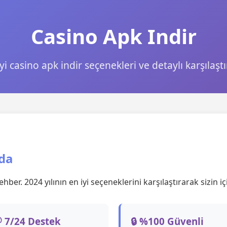
Casino Apk Indir
yi casino apk indir seçenekleri ve detaylı karşılaş
nda
hber. 2024 yılının en iyi seçeneklerini karşılaştırarak sizin iç
 7/24 Destek
🔒 %100 Güvenli