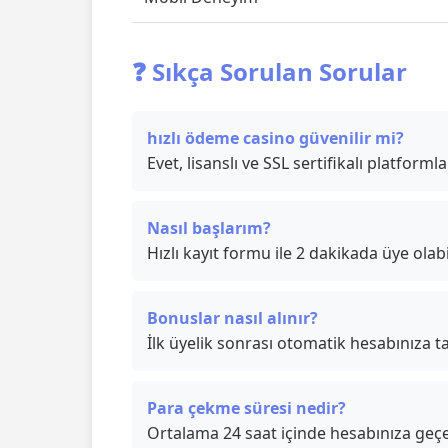
❓ Sıkça Sorulan Sorular
hızlı ödeme casino güvenilir mi?
Evet, lisanslı ve SSL sertifikalı platformla
Nasıl başlarım?
Hızlı kayıt formu ile 2 dakikada üye olabil
Bonuslar nasıl alınır?
İlk üyelik sonrası otomatik hesabınıza ta
Para çekme süresi nedir?
Ortalama 24 saat içinde hesabınıza geçe