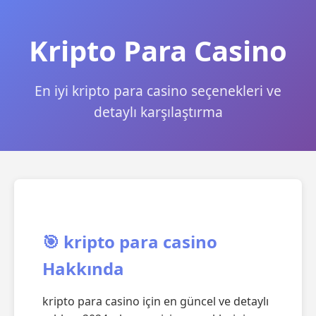
Kripto Para Casino
En iyi kripto para casino seçenekleri ve
detaylı karşılaştırma
🎯 kripto para casino
Hakkında
kripto para casino için en güncel ve detaylı