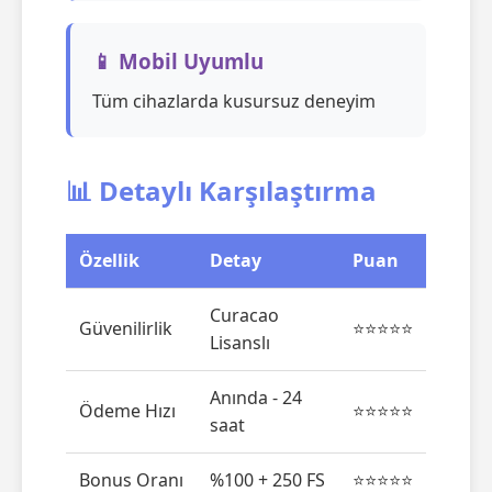
📱 Mobil Uyumlu
Tüm cihazlarda kusursuz deneyim
📊 Detaylı Karşılaştırma
Özellik
Detay
Puan
Curacao
Güvenilirlik
⭐⭐⭐⭐⭐
Lisanslı
Anında - 24
Ödeme Hızı
⭐⭐⭐⭐⭐
saat
Bonus Oranı
%100 + 250 FS
⭐⭐⭐⭐⭐