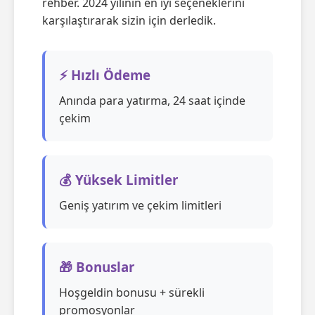
rehber. 2024 yılının en iyi seçeneklerini
karşılaştırarak sizin için derledik.
⚡ Hızlı Ödeme
Anında para yatırma, 24 saat içinde
çekim
💰 Yüksek Limitler
Geniş yatırım ve çekim limitleri
🎁 Bonuslar
Hoşgeldin bonusu + sürekli
promosyonlar