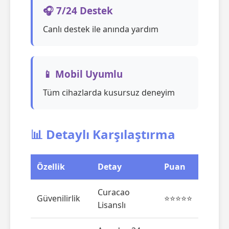
🎧 7/24 Destek
Canlı destek ile anında yardım
📱 Mobil Uyumlu
Tüm cihazlarda kusursuz deneyim
📊 Detaylı Karşılaştırma
Özellik
Detay
Puan
Curacao
Güvenilirlik
⭐⭐⭐⭐⭐
Lisanslı