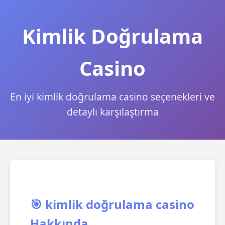
Kimlik Doğrulama
Casino
En iyi kimlik doğrulama casino seçenekleri ve
detaylı karşılaştırma
🎯 kimlik doğrulama casino
Hakkında